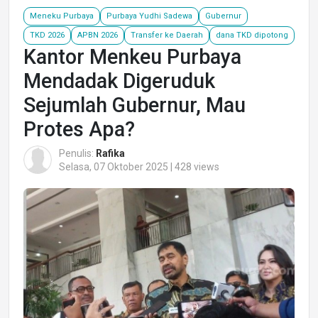
Meneku Purbaya
Purbaya Yudhi Sadewa
Gubernur
TKD 2026
APBN 2026
Transfer ke Daerah
dana TKD dipotong
Kantor Menkeu Purbaya
Mendadak Digeruduk
Sejumlah Gubernur, Mau
Protes Apa?
Penulis:
Rafika
Selasa, 07 Oktober 2025 | 428 views