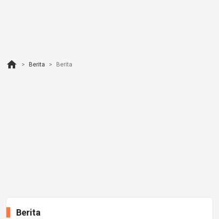
home
Berita
Berita
Berita