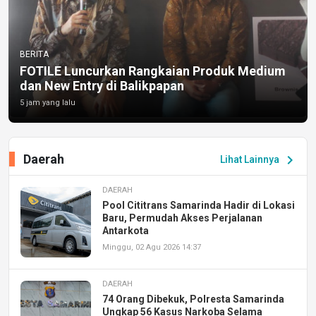
BERITA
FOTILE Luncurkan Rangkaian Produk Medium
dan New Entry di Balikpapan
5 jam yang lalu
Daerah
chevron_right
Lihat Lainnya
DAERAH
Pool Cititrans Samarinda Hadir di Lokasi
Baru, Permudah Akses Perjalanan
Antarkota
Minggu, 02 Agu 2026 14:37
DAERAH
74 Orang Dibekuk, Polresta Samarinda
Ungkap 56 Kasus Narkoba Selama