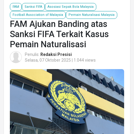
FAM
Sanksi FIFA
Asosiasi Sepak Bola Malaysia
Football Association of Malaysia
Pemain Naturalisasi Malaysia
FAM Ajukan Banding atas
Sanksi FIFA Terkait Kasus
Pemain Naturalisasi
Penulis:
Redaksi Presisi
Selasa, 07 Oktober 2025 | 1.044 views