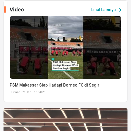
Video
chevron_right
Lihat Lainnya
PSM Makassar Siap Hadapi Borneo FC di Segiri
Jumat, 02 Januari 2026