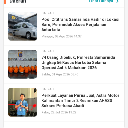
Daerah
chevron_right
Lihat Lainnya
DAERAH
Pool Cititrans Samarinda Hadir di Lokasi
Baru, Permudah Akses Perjalanan
Antarkota
Minggu, 02 Agu 2026 14:37
DAERAH
74 Orang Dibekuk, Polresta Samarinda
Ungkap 56 Kasus Narkoba Selama
Operasi Antik Mahakam 2026
Sabtu, 01 Agu 2026 06:43
DAERAH
Perkuat Layanan Purna Jual, Astra Motor
Kalimantan Timur 2 Resmikan AHASS
Sukses Perkasa Abadi
Rabu, 22 Jul 2026 19:29
DAERAH