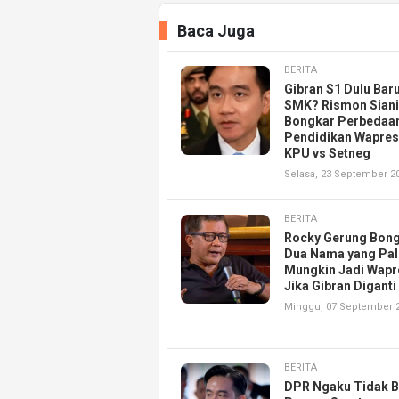
Baca Juga
BERITA
Gibran S1 Dulu Bar
SMK? Rismon Siani
Bongkar Perbedaa
Pendidikan Wapres
KPU vs Setneg
Selasa, 23 September 2
BERITA
Rocky Gerung Bon
Dua Nama yang Pal
Mungkin Jadi Wapr
Jika Gibran Diganti
Minggu, 07 September 
BERITA
DPR Ngaku Tidak B