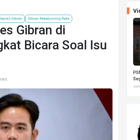
Vi
apres Gibran
Gibran Rakabuming Raka
s Gibran di
kat Bicara Soal Isu
PSM
Seg
iews
Juma