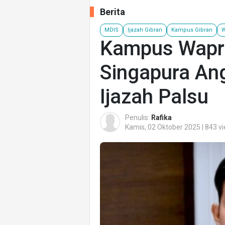
Berita
MDIS
Ijazah Gibran
Kampus Gibran
W
Kampus Wapre
Singapura Ang
Ijazah Palsu
Penulis:
Rafika
Kamis, 02 Oktober 2025 | 843 v