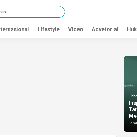
nternasional
Lifestyle
Video
Advetorial
Huk
LIFE
Ins
Ta
Me
Kamis