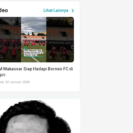
deo
chevron_right
Lihat Lainnya
 Makassar Siap Hadapi Borneo FC di
iri
t, 02 Januari 2026