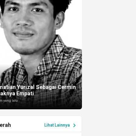
I
atian Yurizal Sebagai Cermin
taknya Empati
m yang lalu
erah
chevron_right
Lihat Lainnya