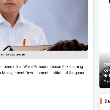
ram @setwapres.ri)
OPIN
at pendidikan Wakil Presiden Gibran Rakabuming
Kem
eh Management Development Institute of Singapore
Re
22 ja
Da