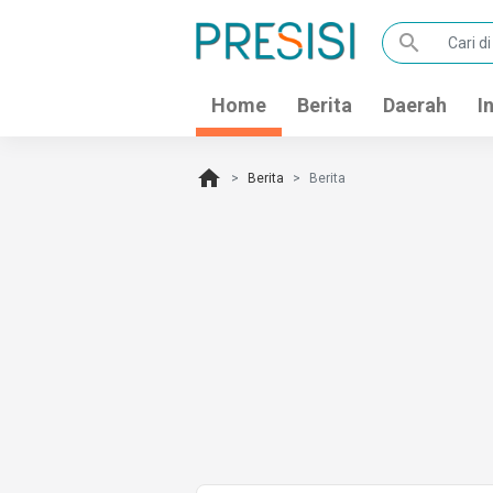
search
Home
Berita
Daerah
I
home
Berita
Berita