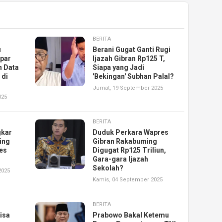
BERITA
u
Berani Gugat Ganti Rugi
par
Ijazah Gibran Rp125 T,
n Data
Siapa yang Jadi
 di
'Bekingan' Subhan Palal?
Jumat, 19 September 2025
025
BERITA
gkar
Duduk Perkara Wapres
ing
Gibran Rakabuming
es
Digugat Rp125 Triliun,
Gara-gara Ijazah
Sekolah?
2025
Kamis, 04 September 2025
BERITA
isa
Prabowo Bakal Ketemu