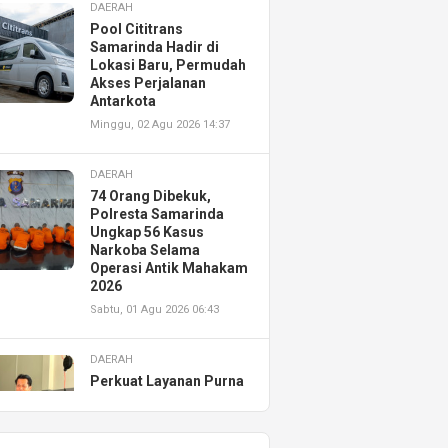
DAERAH
Pool Cititrans
Samarinda Hadir di
Lokasi Baru, Permudah
Akses Perjalanan
Antarkota
Minggu, 02 Agu 2026 14:37
DAERAH
74 Orang Dibekuk,
Polresta Samarinda
Ungkap 56 Kasus
Narkoba Selama
Operasi Antik Mahakam
2026
Sabtu, 01 Agu 2026 06:43
DAERAH
Perkuat Layanan Purna
Jual, Astra Motor
Kalimantan Timur 2
Resmikan AHASS