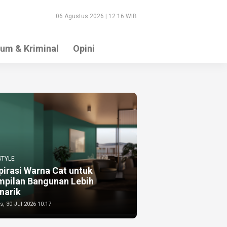
06 Agustus 2026 | 12:16 WIB
um & Kriminal
Opini
STYLE
pirasi Warna Cat untuk
mpilan Bangunan Lebih
narik
, 30 Jul 2026 10:17