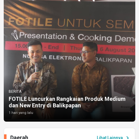
BERITA
FOTILE Luncurkan Rangkaian Produk Medium
dan New Entry di Balikpapan
1 hari yang lalu
Daerah
chevron_right
Lihat Lainnya