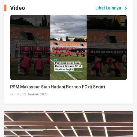
Video
chevron_right
Lihat Lainnya
PSM Makassar Siap Hadapi Borneo FC di Segiri
Jumat, 02 Januari 2026