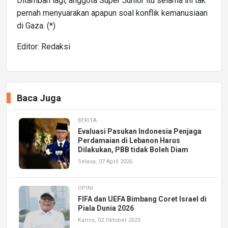
Ditambah lagi, anggota Super Junior itu selama ini tak
pernah menyuarakan apapun soal konflik kemanusiaan
di Gaza. (*)
Editor: Redaksi
Baca Juga
BERITA
Evaluasi Pasukan Indonesia Penjaga
Perdamaian di Lebanon Harus
Dilakukan, PBB tidak Boleh Diam
Selasa, 07 April 2026
OPINI
FIFA dan UEFA Bimbang Coret Israel di
Piala Dunia 2026
Kamis, 02 Oktober 2025