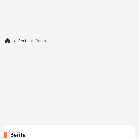
home
Berita
Berita
Berita