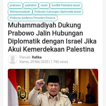
prabowo
palestina
israel
konflik Palestina Israel
Muhammadiyah
Prabowo hubungan diplomatik Israel
Prabowo bertemu Presiden Prancis
Muhammadiyah Dukung
Prabowo Jalin Hubungan
Diplomatik dengan Israel Jika
Akui Kemerdekaan Palestina
Penulis:
Rafika
Kamis, 29 Mei 2025 | 1.740 views