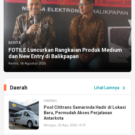
BERITA
FOTILE Luncurkan Rangkaian Produk Medium
dan New Entry di Balikpapan
Kamis, 06 Agustus 2026
Daerah
chevron_right
Lihat Lainnya
DAERAH
Pool Cititrans Samarinda Hadir di Lokasi
Baru, Permudah Akses Perjalanan
Antarkota
Minggu, 02 Agu 2026 14:37