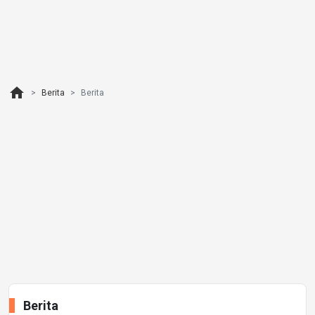
home
Berita
Berita
Berita