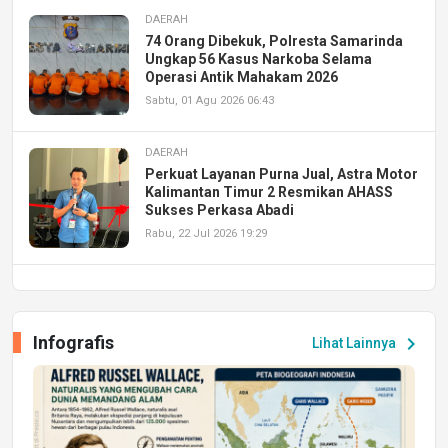
DAERAH
74 Orang Dibekuk, Polresta Samarinda
Ungkap 56 Kasus Narkoba Selama
Operasi Antik Mahakam 2026
Sabtu, 01 Agu 2026 06:43
DAERAH
Perkuat Layanan Purna Jual, Astra Motor
Kalimantan Timur 2 Resmikan AHASS
Sukses Perkasa Abadi
Rabu, 22 Jul 2026 19:29
DAERAH
UPA PERKASA Universitas Mulawarman
Laksanakan Job Fair Batch II, Hadirkan
Infografis
chevron_right
Lihat Lainnya
Peluang Kerja dan Magang
Jumat, 17 Jul 2026 22:30
DAERAH
Astra Motor Kalimantan Timur 2 Dukung