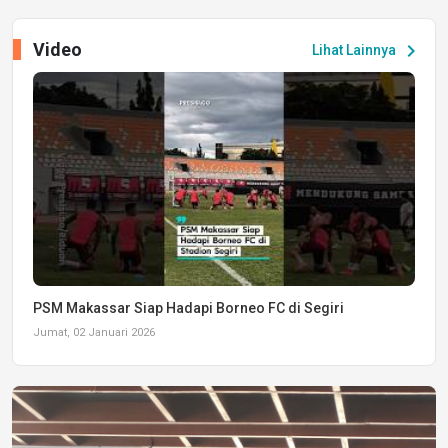
Video
chevron_right
Lihat Lainnya
PSM Makassar Siap Hadapi Borneo FC di Segiri
Jumat, 02 Januari 2026