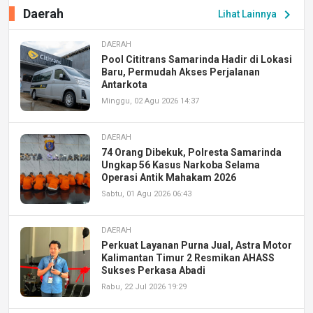
Daerah
chevron_right
Lihat Lainnya
DAERAH
Pool Cititrans Samarinda Hadir di Lokasi
Baru, Permudah Akses Perjalanan
Antarkota
Minggu, 02 Agu 2026 14:37
DAERAH
74 Orang Dibekuk, Polresta Samarinda
Ungkap 56 Kasus Narkoba Selama
Operasi Antik Mahakam 2026
Sabtu, 01 Agu 2026 06:43
DAERAH
Perkuat Layanan Purna Jual, Astra Motor
Kalimantan Timur 2 Resmikan AHASS
Sukses Perkasa Abadi
Rabu, 22 Jul 2026 19:29