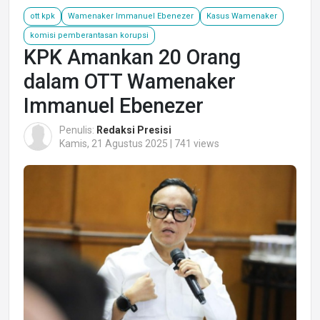
ott kpk
Wamenaker Immanuel Ebenezer
Kasus Wamenaker
komisi pemberantasan korupsi
KPK Amankan 20 Orang
dalam OTT Wamenaker
Immanuel Ebenezer
Penulis:
Redaksi Presisi
Kamis, 21 Agustus 2025 | 741 views