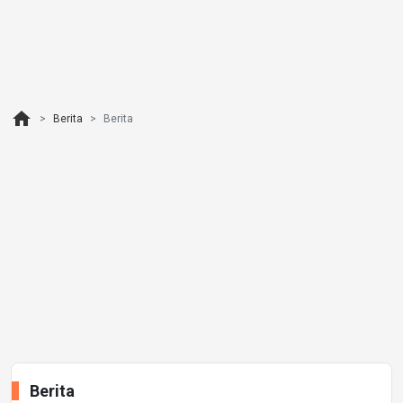
home
Berita
Berita
Berita