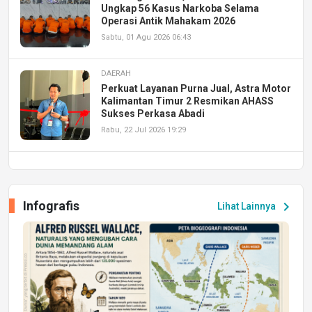
Ungkap 56 Kasus Narkoba Selama
Operasi Antik Mahakam 2026
Sabtu, 01 Agu 2026 06:43
DAERAH
Perkuat Layanan Purna Jual, Astra Motor
Kalimantan Timur 2 Resmikan AHASS
Sukses Perkasa Abadi
Rabu, 22 Jul 2026 19:29
DAERAH
UPA PERKASA Universitas Mulawarman
Laksanakan Job Fair Batch II, Hadirkan
Infografis
chevron_right
Lihat Lainnya
Peluang Kerja dan Magang
Jumat, 17 Jul 2026 22:30
DAERAH
Astra Motor Kalimantan Timur 2 Dukung
Mahasiswa Samarinda dalam Astra
Honda SDGs Future Leaders 2026