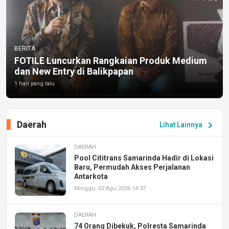
BERITA
FOTILE Luncurkan Rangkaian Produk Medium
dan New Entry di Balikpapan
1 hari yang lalu
Daerah
chevron_right
Lihat Lainnya
DAERAH
Pool Cititrans Samarinda Hadir di Lokasi
Baru, Permudah Akses Perjalanan
Antarkota
Minggu, 02 Agu 2026 14:37
DAERAH
74 Orang Dibekuk, Polresta Samarinda