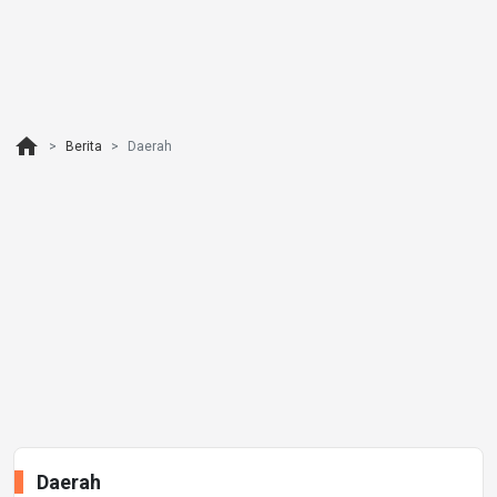
home
Berita
Daerah
Daerah