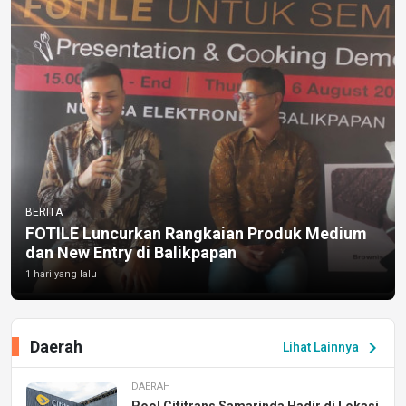
BERITA
FOTILE Luncurkan Rangkaian Produk Medium
dan New Entry di Balikpapan
1 hari yang lalu
Daerah
chevron_right
Lihat Lainnya
DAERAH