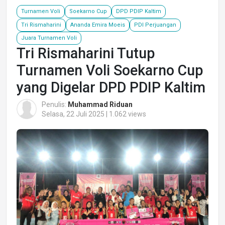
Turnamen Voli
Soekarno Cup
DPD PDIP Kaltim
Tri Rismaharini
Ananda Emira Moeis
PDI Perjuangan
Juara Turnamen Voli
Tri Rismaharini Tutup
Turnamen Voli Soekarno Cup
yang Digelar DPD PDIP Kaltim
Penulis:
Muhammad Riduan
Selasa, 22 Juli 2025 | 1.062 views