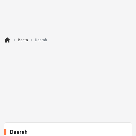
home
Berita
Daerah
Daerah