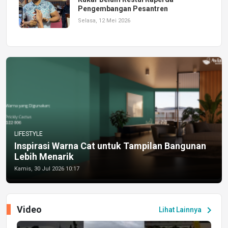
Pengembangan Pesantren
Selasa, 12 Mei 2026
LIFESTYLE
Inspirasi Warna Cat untuk Tampilan Bangunan
Lebih Menarik
Kamis, 30 Jul 2026 10:17
Video
chevron_right
Lihat Lainnya