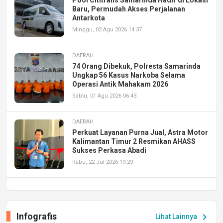
Pool Cititrans Samarinda Hadir di Lokasi
Baru, Permudah Akses Perjalanan
Antarkota
Minggu, 02 Agu 2026 14:37
DAERAH
74 Orang Dibekuk, Polresta Samarinda
Ungkap 56 Kasus Narkoba Selama
Operasi Antik Mahakam 2026
Sabtu, 01 Agu 2026 06:43
DAERAH
Perkuat Layanan Purna Jual, Astra Motor
Kalimantan Timur 2 Resmikan AHASS
Sukses Perkasa Abadi
Rabu, 22 Jul 2026 19:29
DAERAH
UPA PERKASA Universitas Mulawarman
Laksanakan Job Fair Batch II, Hadirkan
Infografis
chevron_right
Lihat Lainnya
Peluang Kerja dan Magang