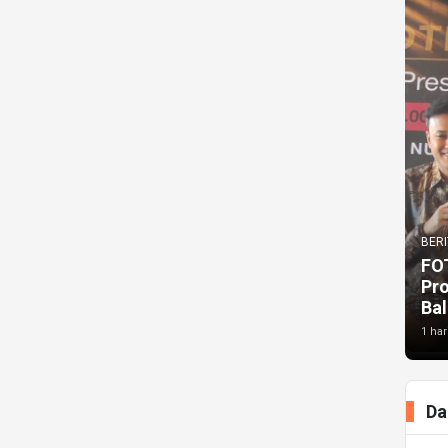
BERI
FO
Pr
Bal
1 har
Da