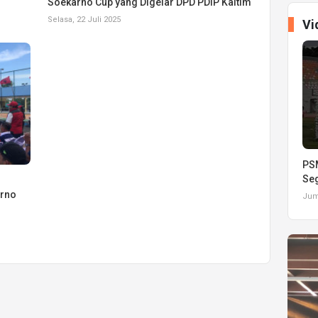
Soekarno Cup yang Digelar DPD PDIP Kaltim
Selasa, 22 Juli 2025
Vi
PSM
Seg
arno
Juma