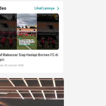
deo
chevron_right
Lihat Lainnya
 Makassar Siap Hadapi Borneo FC di
iri
t, 02 Januari 2026