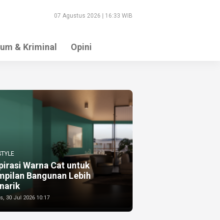
07 Agustus 2026 | 16:33 WIB
um & Kriminal
Opini
STYLE
pirasi Warna Cat untuk
mpilan Bangunan Lebih
narik
, 30 Jul 2026 10:17