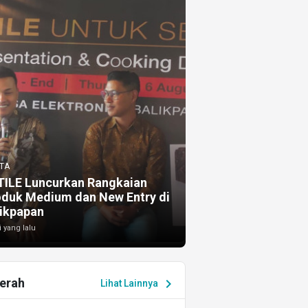
TA
TILE Luncurkan Rangkaian
oduk Medium dan New Entry di
ikpapan
i yang lalu
erah
chevron_right
Lihat Lainnya