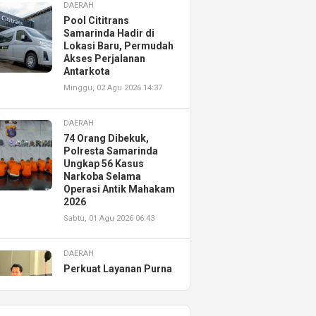
DAERAH
Pool Cititrans
Samarinda Hadir di
Lokasi Baru, Permudah
Akses Perjalanan
Antarkota
Minggu, 02 Agu 2026 14:37
DAERAH
74 Orang Dibekuk,
Polresta Samarinda
Ungkap 56 Kasus
Narkoba Selama
Operasi Antik Mahakam
2026
Sabtu, 01 Agu 2026 06:43
DAERAH
Perkuat Layanan Purna
Jual, Astra Motor
Kalimantan Timur 2
Resmikan AHASS