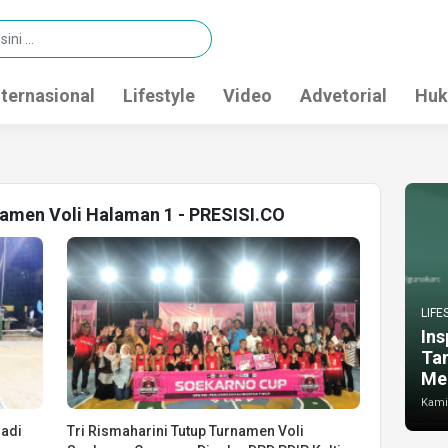
nternasional
Lifestyle
Video
Advetorial
Huk
namen Voli Halaman 1 - PRESISI.CO
LIFE
Ins
Ta
Me
Kamis
Jadi
Tri Rismaharini Tutup Turnamen Voli