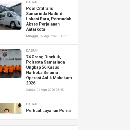
DAERAH
Pool Cititrans
Samarinda Hadir di
Lokasi Baru, Permudah
Akses Perjalanan
Antarkota
Minggu, 02 Agu 2026 14:37
DAERAH
74 Orang Dibekuk,
Polresta Samarinda
Ungkap 56 Kasus
Narkoba Selama
Operasi Antik Mahakam
2026
Sabtu, 01 Agu 2026 06:43
DAERAH
Perkuat Layanan Purna
Jual, Astra Motor
Kalimantan Timur 2
Resmikan AHASS