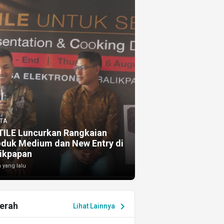
TA
TILE Luncurkan Rangkaian
oduk Medium dan New Entry di
ikpapan
 yang lalu
erah
chevron_right
Lihat Lainnya