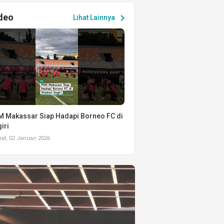
deo
chevron_right
Lihat Lainnya
 Makassar Siap Hadapi Borneo FC di
iri
t, 02 Januari 2026