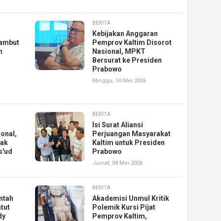
BERITA
Kebijakan Anggaran
ambut
Pemprov Kaltim Disorot
m
Nasional, MPKT
Bersurat ke Presiden
Prabowo
Minggu, 10 Mei 2026
BERITA
Isi Surat Aliansi
ional,
Perjuangan Masyarakat
Hak
Kaltim untuk Presiden
s'ud
Prabowo
Jumat, 08 Mei 2026
BERITA
ntah
Akademisi Unmul Kritik
tut
Polemik Kursi Pijat
dy
Pemprov Kaltim,