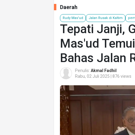
Daerah
Rudy Mas'ud
Jalan Rusak di Kaltim
pem
Tepati Janji,
Mas'ud Temui
Bahas Jalan R
Penulis:
Akmal Fadhil
Rabu, 02 Juli 2025 | 876 views