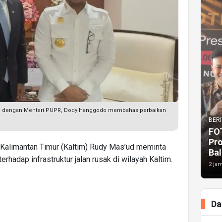
emu dengan Menteri PUPR, Dody Hanggodo membahas perbaikan
BERI
FO
Pr
Kalimantan Timur (Kaltim) Rudy Mas’ud meminta
Bal
rhadap infrastruktur jalan rusak di wilayah Kaltim.
2 jam
Da