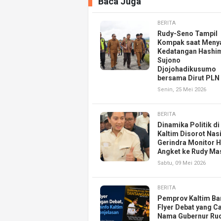
Baca Juga
BERITA
Rudy-Seno Tampil
Kompak saat Meny
Kedatangan Hashi
Sujono
Djojohadikusumo
bersama Dirut PLN
Senin, 25 Mei 2026
BERITA
Dinamika Politik di
Kaltim Disorot Nas
Gerindra Monitor 
Angket ke Rudy Ma
Sabtu, 09 Mei 2026
BERITA
Pemprov Kaltim Ba
Flyer Debat yang Ca
Nama Gubernur Ru