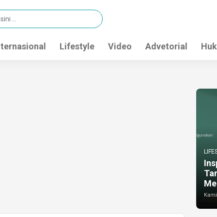
nternasional
Lifestyle
Video
Advetorial
Huk
LIFE
Ins
Ta
Me
Kamis