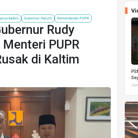
Vi
prov kaltim
Gubernur Harum
Kementerian PUPR
 Gubernur Rudy
 Menteri PUPR
usak di Kaltim
PSM
Seg
Juma