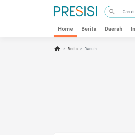
search
Home
Berita
Daerah
I
home
Berita
Daerah