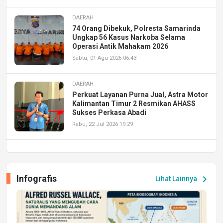
DAERAH
74 Orang Dibekuk, Polresta Samarinda
Ungkap 56 Kasus Narkoba Selama
Operasi Antik Mahakam 2026
Sabtu, 01 Agu 2026 06:43
DAERAH
Perkuat Layanan Purna Jual, Astra Motor
Kalimantan Timur 2 Resmikan AHASS
Sukses Perkasa Abadi
Rabu, 22 Jul 2026 19:29
DAERAH
UPA PERKASA Universitas Mulawarman
Laksanakan Job Fair Batch II, Hadirkan
Infografis
chevron_right
Lihat Lainnya
Peluang Kerja dan Magang
Jumat, 17 Jul 2026 22:30
DAERAH