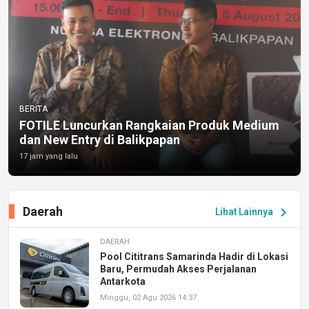
BERITA
FOTILE Luncurkan Rangkaian Produk Medium
dan New Entry di Balikpapan
17 jam yang lalu
Daerah
chevron_right
Lihat Lainnya
DAERAH
Pool Cititrans Samarinda Hadir di Lokasi
Baru, Permudah Akses Perjalanan
Antarkota
Minggu, 02 Agu 2026 14:37