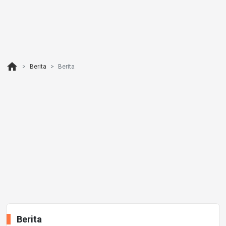
home
Berita
Berita
Berita