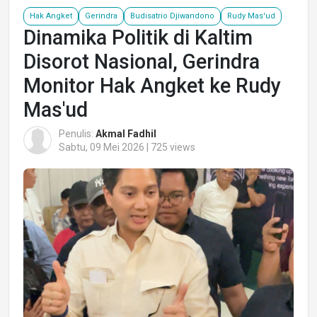
Hak Angket
Gerindra
Budisatrio Djiwandono
Rudy Mas'ud
Dinamika Politik di Kaltim
Disorot Nasional, Gerindra
Monitor Hak Angket ke Rudy
Mas'ud
Penulis:
Akmal Fadhil
Sabtu, 09 Mei 2026 | 725 views