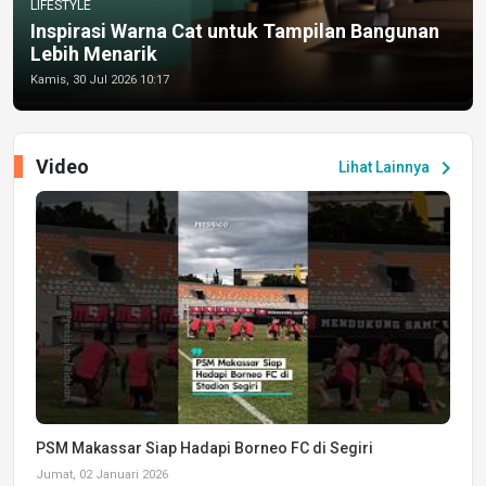
LIFESTYLE
Inspirasi Warna Cat untuk Tampilan Bangunan
Lebih Menarik
Kamis, 30 Jul 2026 10:17
Video
chevron_right
Lihat Lainnya
PSM Makassar Siap Hadapi Borneo FC di Segiri
Jumat, 02 Januari 2026