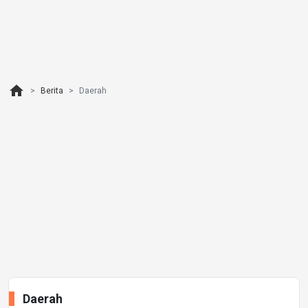
home
Berita
Daerah
Daerah