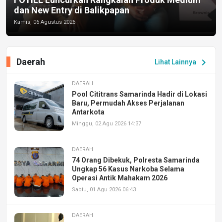
dan New Entry di Balikpapan
Kamis, 06 Agustus 2026
Daerah
chevron_right
Lihat Lainnya
DAERAH
Pool Cititrans Samarinda Hadir di Lokasi
Baru, Permudah Akses Perjalanan
Antarkota
Minggu, 02 Agu 2026 14:37
DAERAH
74 Orang Dibekuk, Polresta Samarinda
Ungkap 56 Kasus Narkoba Selama
Operasi Antik Mahakam 2026
Sabtu, 01 Agu 2026 06:43
DAERAH