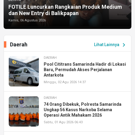
FOTILE Luncurkan Rangkaian Produk Medium
dan New Entry di Balikpapan
Kamis, 06 Agustus 2026
Daerah
chevron_right
Lihat Lainnya
DAERAH
Pool Cititrans Samarinda Hadir di Lokasi
Baru, Permudah Akses Perjalanan
Antarkota
Minggu, 02 Agu 2026 14:37
DAERAH
74 Orang Dibekuk, Polresta Samarinda
Ungkap 56 Kasus Narkoba Selama
Operasi Antik Mahakam 2026
Sabtu, 01 Agu 2026 06:43