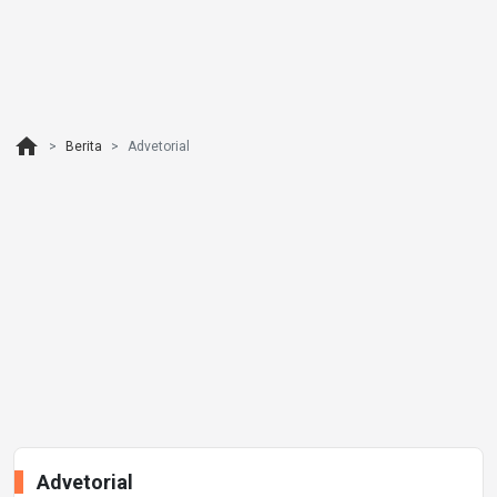
home
Berita
Advetorial
Advetorial