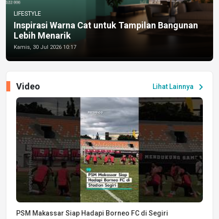
LIFESTYLE
Inspirasi Warna Cat untuk Tampilan Bangunan
Lebih Menarik
Kamis, 30 Jul 2026 10:17
Video
chevron_right
Lihat Lainnya
PSM Makassar Siap Hadapi Borneo FC di Segiri