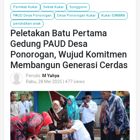
Pemkab Kukar
Sekda Kukar
Sunggono
PAUD Desa Ponorogan
Desa Ponorogan Kukar
Kukar IDAMAN
pendidikan anak
Peletakan Batu Pertama
Gedung PAUD Desa
Ponorogan, Wujud Komitmen
Membangun Generasi Cerdas
Penulis:
M Yahya
Rabu, 28 Mei 2025 | 477 views