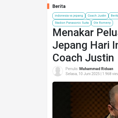
Berita
indonesia vs jepang
Coach Justin
Berit
Stadion Panasonic Suita
Ole Romeny
Menakar Pelu
Jepang Hari I
Coach Justin
Penulis:
Muhammad Riduan
Selasa, 10 Juni 2025 | 1.968 vi