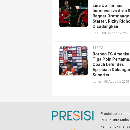
Line Up Timnas
Indonesia vs Arab 
Ragnar Oratmango
Starter, Rizky Ridh
Dicadangkan
Rabu, 08 Oktober 2025
BERITA
Borneo FC Amanka
Tiga Poin Pertama
Coach Lefundes
Apresiasi Dukunga
Suporter
Jumat, 08 Agustus 2025
Presisi.co berad
PT.Nur Citra Mulia
kami untuk menyaj