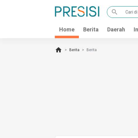
search
Home
Berita
Daerah
I
home
Berita
Berita