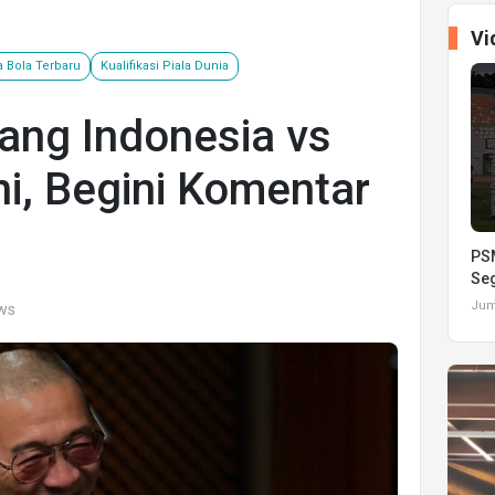
Vi
a Bola Terbaru
Kualifikasi Piala Dunia
ang Indonesia vs
ni, Begini Komentar
PSM
Seg
Juma
ews