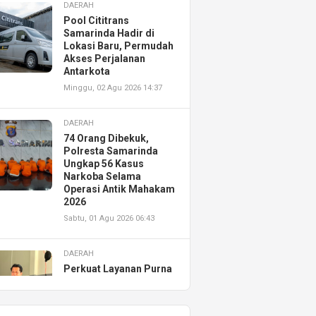
DAERAH
Pool Cititrans
Samarinda Hadir di
Lokasi Baru, Permudah
Akses Perjalanan
Antarkota
Minggu, 02 Agu 2026 14:37
DAERAH
74 Orang Dibekuk,
Polresta Samarinda
Ungkap 56 Kasus
Narkoba Selama
Operasi Antik Mahakam
2026
Sabtu, 01 Agu 2026 06:43
DAERAH
Perkuat Layanan Purna
Jual, Astra Motor
Kalimantan Timur 2
Resmikan AHASS