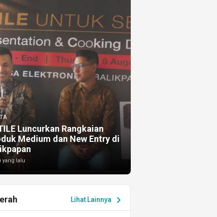
TA
TILE Luncurkan Rangkaian
oduk Medium dan New Entry di
ikpapan
i yang lalu
erah
chevron_right
Lihat Lainnya