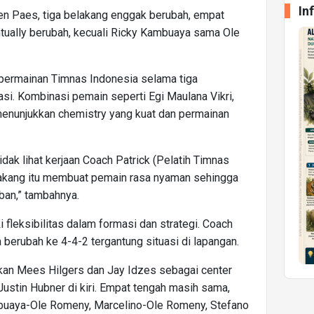
In
en Paes, tiga belakang enggak berubah, empat
tually berubah, kecuali Ricky Kambuaya sama Ole
ermainan Timnas Indonesia selama tiga
iasi. Kombinasi pemain seperti Egi Maulana Vikri,
enunjukkan chemistry yang kuat dan permainan
idak lihat kerjaan Coach Patrick (Pelatih Timnas
lakang itu membuat pemain rasa nyaman sehingga
ban,” tambahnya.
ki fleksibilitas dalam formasi dan strategi. Coach
berubah ke 4-4-2 tergantung situasi di lapangan.
kan Mees Hilgers dan Jay Idzes sebagai center
 Justin Hubner di kiri. Empat tengah masih sama,
mbuaya-Ole Romeny, Marcelino-Ole Romeny, Stefano