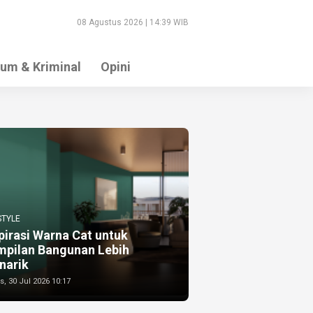
08 Agustus 2026 | 14:39 WIB
um & Kriminal
Opini
STYLE
pirasi Warna Cat untuk
mpilan Bangunan Lebih
narik
, 30 Jul 2026 10:17