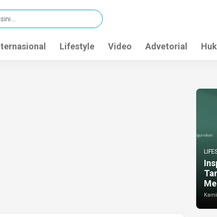
nternasional
Lifestyle
Video
Advetorial
Huk
LIFE
Ins
Ta
Me
Kamis