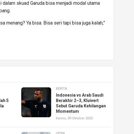
gi dalam skuad Garuda bisa menjadi modal utama
pang.
isa menang? Ya bisa. Bisa seri tapi bisa juga kalah,”
BERITA
Indonesia vs Arab Saudi
lah 5
Berakhir 2–3, Kluivert
la
Sebut Garuda Kehilangan
Momentum
Kamis, 09 Oktober 2025
OPINI