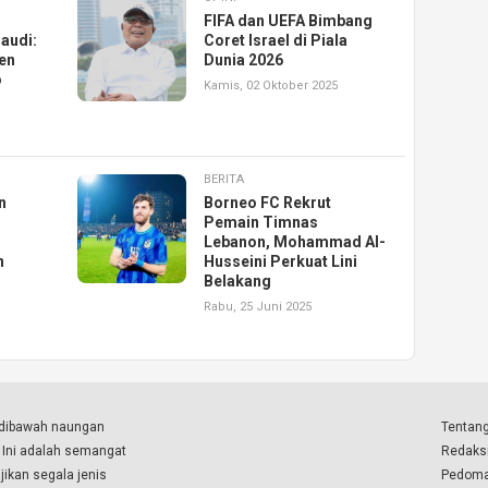
FIFA dan UEFA Bimbang
Saudi:
Coret Israel di Piala
en
Dunia 2026
o
Kamis, 02 Oktober 2025
BERITA
n
Borneo FC Rekrut
,
Pemain Timnas
Lebanon, Mohammad Al-
n
Husseini Perkuat Lini
Belakang
Rabu, 25 Juni 2025
a dibawah naungan
Tentang
. Ini adalah semangat
Redaks
ikan segala jenis
Pedoma