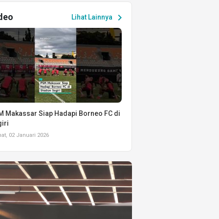
deo
chevron_right
Lihat Lainnya
 Makassar Siap Hadapi Borneo FC di
iri
t, 02 Januari 2026