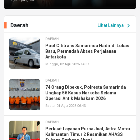
11 jam yang lalu
Daerah
chevron_right
Lihat Lainnya
DAERAH
Pool Cititrans Samarinda Hadir di Lokasi
Baru, Permudah Akses Perjalanan
Antarkota
Minggu, 02 Agu 2026 14:37
DAERAH
74 Orang Dibekuk, Polresta Samarinda
Ungkap 56 Kasus Narkoba Selama
Operasi Antik Mahakam 2026
Sabtu, 01 Agu 2026 06:43
DAERAH
Perkuat Layanan Purna Jual, Astra Motor
Kalimantan Timur 2 Resmikan AHASS