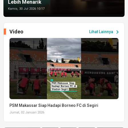
Lebih Menarik
Kamis, 30 Jul 2026 10:17
Video
chevron_right
Lihat Lainnya
PSM Makassar Siap Hadapi Borneo FC di Segiri
Jumat, 02 Januari 2026