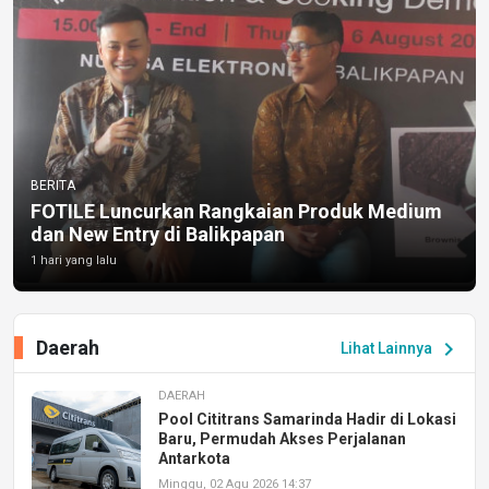
BERITA
FOTILE Luncurkan Rangkaian Produk Medium
dan New Entry di Balikpapan
1 hari yang lalu
Daerah
chevron_right
Lihat Lainnya
DAERAH
Pool Cititrans Samarinda Hadir di Lokasi
Baru, Permudah Akses Perjalanan
Antarkota
Minggu, 02 Agu 2026 14:37