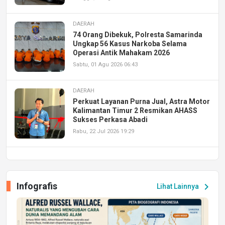
DAERAH
74 Orang Dibekuk, Polresta Samarinda
Ungkap 56 Kasus Narkoba Selama
Operasi Antik Mahakam 2026
Sabtu, 01 Agu 2026 06:43
DAERAH
Perkuat Layanan Purna Jual, Astra Motor
Kalimantan Timur 2 Resmikan AHASS
Sukses Perkasa Abadi
Rabu, 22 Jul 2026 19:29
DAERAH
UPA PERKASA Universitas Mulawarman
Laksanakan Job Fair Batch II, Hadirkan
Infografis
chevron_right
Lihat Lainnya
Peluang Kerja dan Magang
Jumat, 17 Jul 2026 22:30
DAERAH