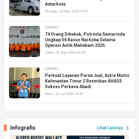
Antarkota
Minggu, 02 Agu 2026 14:37
DAERAH
74 Orang Dibekuk, Polresta Samarinda
Ungkap 56 Kasus Narkoba Selama
Operasi Antik Mahakam 2026
Sabtu, 01 Agu 2026 06:43
DAERAH
Perkuat Layanan Purna Jual, Astra Motor
Kalimantan Timur 2 Resmikan AHASS
Sukses Perkasa Abadi
Rabu, 22 Jul 2026 19:29
DAERAH
UPA PERKASA Universitas Mulawarman
Laksanakan Job Fair Batch II, Hadirkan
Infografis
chevron_right
Lihat Lainnya
Peluang Kerja dan Magang
Jumat, 17 Jul 2026 22:30