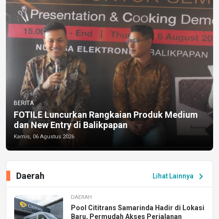
BERITA
FOTILE Luncurkan Rangkaian Produk Medium
dan New Entry di Balikpapan
Kamis, 06 Agustus 2026
Daerah
chevron_right
Lihat Lainnya
DAERAH
Pool Cititrans Samarinda Hadir di Lokasi
Baru, Permudah Akses Perjalanan