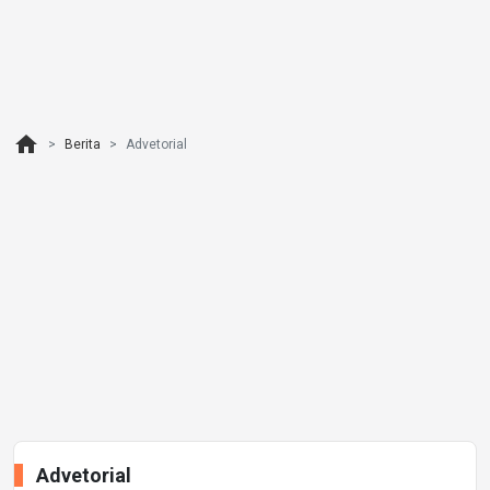
home
Berita
Advetorial
Advetorial