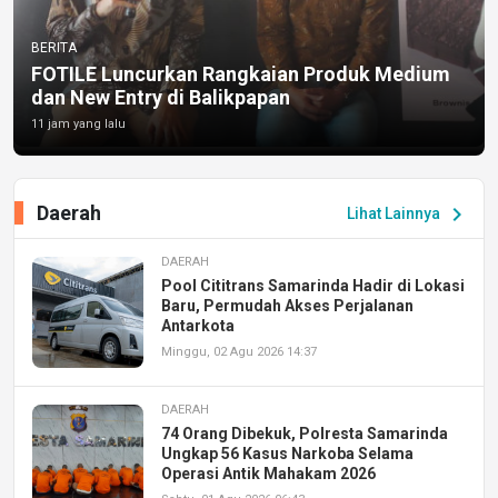
BERITA
FOTILE Luncurkan Rangkaian Produk Medium
dan New Entry di Balikpapan
11 jam yang lalu
Daerah
chevron_right
Lihat Lainnya
DAERAH
Pool Cititrans Samarinda Hadir di Lokasi
Baru, Permudah Akses Perjalanan
Antarkota
Minggu, 02 Agu 2026 14:37
DAERAH
74 Orang Dibekuk, Polresta Samarinda
Ungkap 56 Kasus Narkoba Selama
Operasi Antik Mahakam 2026