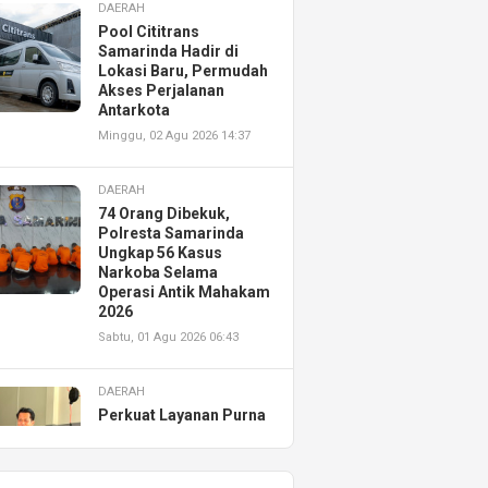
DAERAH
Pool Cititrans
Samarinda Hadir di
Lokasi Baru, Permudah
Akses Perjalanan
Antarkota
Minggu, 02 Agu 2026 14:37
DAERAH
74 Orang Dibekuk,
Polresta Samarinda
Ungkap 56 Kasus
Narkoba Selama
Operasi Antik Mahakam
2026
Sabtu, 01 Agu 2026 06:43
DAERAH
Perkuat Layanan Purna
Jual, Astra Motor
Kalimantan Timur 2
Resmikan AHASS