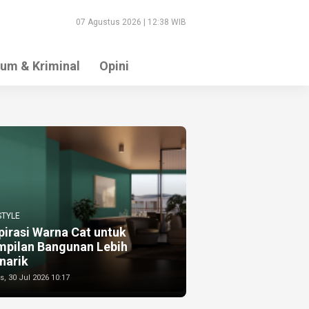
07 Agustus 2026 | 12:38 WIB
um & Kriminal
Opini
STYLE
pirasi Warna Cat untuk
mpilan Bangunan Lebih
narik
, 30 Jul 2026 10:17