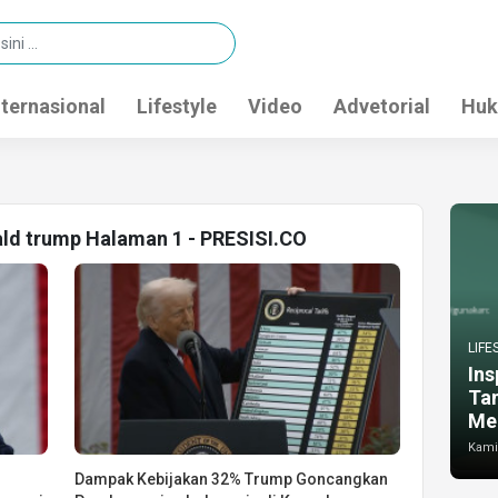
nternasional
Lifestyle
Video
Advetorial
Huk
ald trump Halaman 1 - PRESISI.CO
LIFE
Ins
Ta
Me
Kamis
Dampak Kebijakan 32% Trump Goncangkan