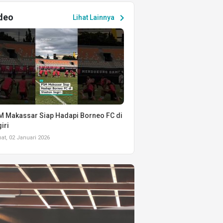
deo
chevron_right
Lihat Lainnya
 Makassar Siap Hadapi Borneo FC di
iri
t, 02 Januari 2026