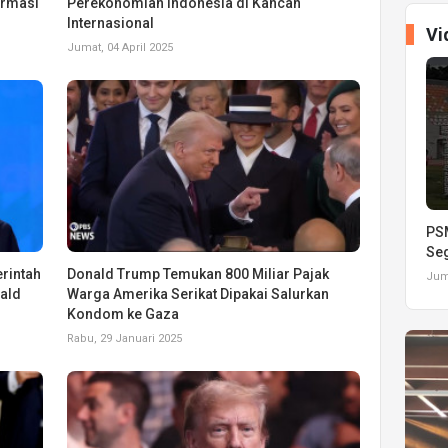
armasi
Perekonomian Indonesia di Kancah
Internasional
Vi
Jumat, 04 April 2025
PSM
Seg
rintah
Donald Trump Temukan 800 Miliar Pajak
Juma
nald
Warga Amerika Serikat Dipakai Salurkan
Kondom ke Gaza
Rabu, 29 Januari 2025