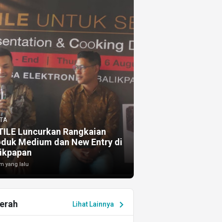
TA
TILE Luncurkan Rangkaian
oduk Medium dan New Entry di
ikpapan
m yang lalu
erah
chevron_right
Lihat Lainnya