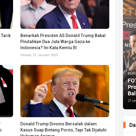
 Tarik
Benarkah Presiden AS Donald Trump Bakal
Pindahkan Dua Juta Warga Gaza ke
Indonesia? Ini Kata Kemlu RI
Selasa, 21 Januari 2025
BERI
FO
Pr
Bal
21 ja
?
Donald Trump Divonis Bersalah dalam
Da
p
Kasus Suap Bintang Porno, Tapi Tak Dijatuhi
Hukuman Apapun