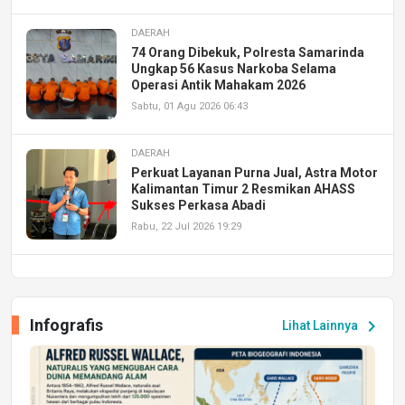
DAERAH
74 Orang Dibekuk, Polresta Samarinda
Ungkap 56 Kasus Narkoba Selama
Operasi Antik Mahakam 2026
Sabtu, 01 Agu 2026 06:43
DAERAH
Perkuat Layanan Purna Jual, Astra Motor
Kalimantan Timur 2 Resmikan AHASS
Sukses Perkasa Abadi
Rabu, 22 Jul 2026 19:29
DAERAH
UPA PERKASA Universitas Mulawarman
Laksanakan Job Fair Batch II, Hadirkan
Infografis
chevron_right
Lihat Lainnya
Peluang Kerja dan Magang
Jumat, 17 Jul 2026 22:30
DAERAH