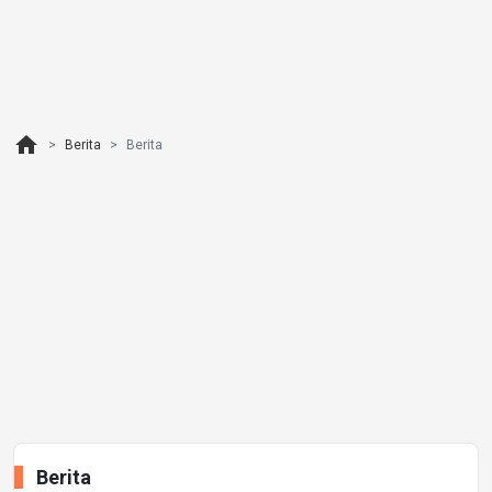
home
Berita
Berita
Berita