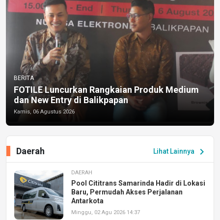
BERITA
FOTILE Luncurkan Rangkaian Produk Medium
dan New Entry di Balikpapan
Kamis, 06 Agustus 2026
Daerah
chevron_right
Lihat Lainnya
DAERAH
Pool Cititrans Samarinda Hadir di Lokasi
Baru, Permudah Akses Perjalanan
Antarkota
Minggu, 02 Agu 2026 14:37