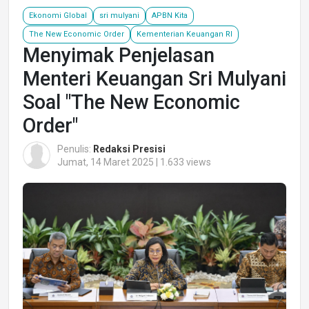
Ekonomi Global
sri mulyani
APBN Kita
The New Economic Order
Kementerian Keuangan RI
Menyimak Penjelasan
Menteri Keuangan Sri Mulyani
Soal "The New Economic
Order"
Penulis:
Redaksi Presisi
Jumat, 14 Maret 2025 | 1.633 views