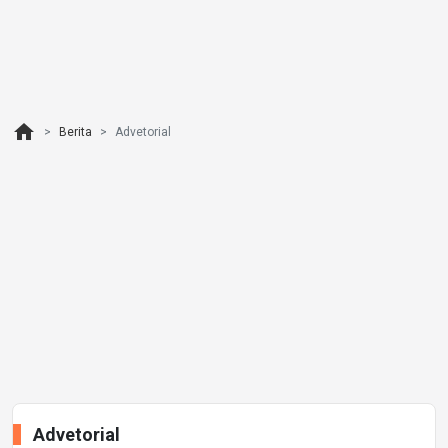
home
Berita
Advetorial
Advetorial