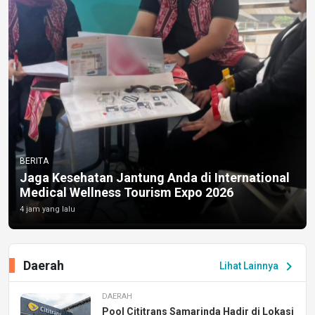
BERITA
Jaga Kesehatan Jantung Anda di International
Medical Wellness Tourism Expo 2026
4 jam yang lalu
Daerah
chevron_right
Lihat Lainnya
DAERAH
Pool Cititrans Samarinda Hadir di Lokasi