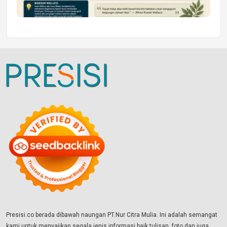
Presisi.co berada dibawah naungan PT.Nur Citra Mulia. Ini adalah semangat
kami untuk menyajikan segala jenis informasi baik tulisan, foto dan juga