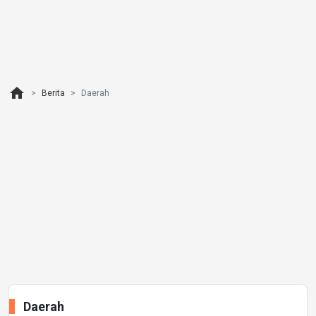
home
Berita
Daerah
Daerah