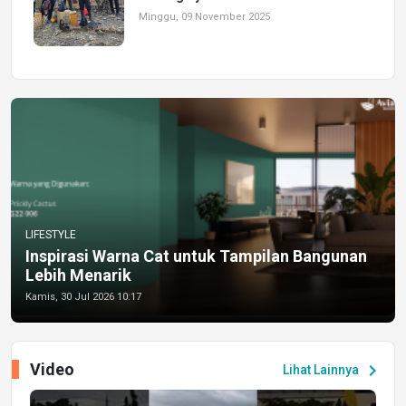
Minggu, 09 November 2025
LIFESTYLE
Inspirasi Warna Cat untuk Tampilan Bangunan
Lebih Menarik
Kamis, 30 Jul 2026 10:17
Video
chevron_right
Lihat Lainnya