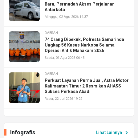
Baru, Permudah Akses Perjalanan
Antarkota
Minggu, 02 Agu 2026 14:37
DAERAH
74 Orang Dibekuk, Polresta Samarinda
Ungkap 56 Kasus Narkoba Selama
Operasi Antik Mahakam 2026
Sabtu, 01 Agu 2026 06:43
DAERAH
Perkuat Layanan Purna Jual, Astra Motor
Kalimantan Timur 2 Resmikan AHASS
Sukses Perkasa Abadi
Rabu, 22 Jul 2026 19:29
DAERAH
UPA PERKASA Universitas Mulawarman
Laksanakan Job Fair Batch II, Hadirkan
Infografis
chevron_right
Lihat Lainnya
Peluang Kerja dan Magang