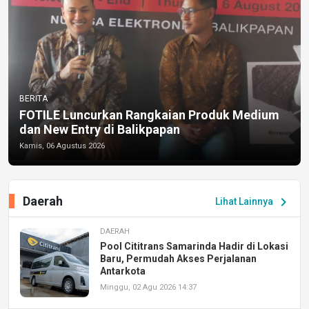
BERITA
FOTILE Luncurkan Rangkaian Produk Medium
dan New Entry di Balikpapan
Kamis, 06 Agustus 2026
Daerah
chevron_right
Lihat Lainnya
DAERAH
Pool Cititrans Samarinda Hadir di Lokasi
Baru, Permudah Akses Perjalanan
Antarkota
Minggu, 02 Agu 2026 14:37