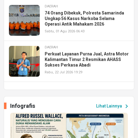
DAERAH
74 Orang Dibekuk, Polresta Samarinda
Ungkap 56 Kasus Narkoba Selama
Operasi Antik Mahakam 2026
Sabtu, 01 Agu 2026 06:43
DAERAH
Perkuat Layanan Purna Jual, Astra Motor
Kalimantan Timur 2 Resmikan AHASS
Sukses Perkasa Abadi
Rabu, 22 Jul 2026 19:29
DAERAH
UPA PERKASA Universitas Mulawarman
Laksanakan Job Fair Batch II, Hadirkan
Infografis
chevron_right
Lihat Lainnya
Peluang Kerja dan Magang
Jumat, 17 Jul 2026 22:30
DAERAH
Astra Motor Kalimantan Timur 2 Dukung