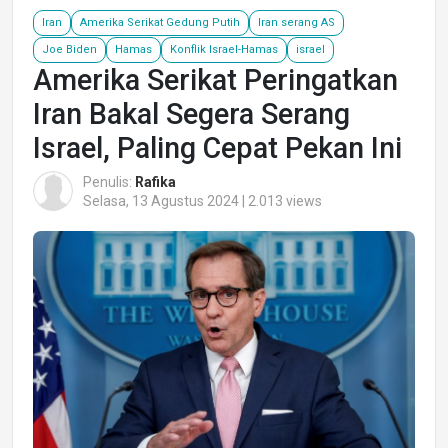
Iran
Amerika Serikat Gedung Putih
Iran serang AS
Joe Biden
Hamas
Konflik Israel-Hamas
israel
Amerika Serikat Peringatkan
Iran Bakal Segera Serang
Israel, Paling Cepat Pekan Ini
Penulis:
Rafika
Selasa, 13 Agustus 2024 | 2.013 views