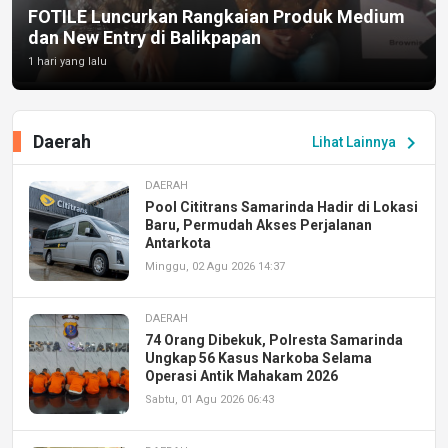
FOTILE Luncurkan Rangkaian Produk Medium
dan New Entry di Balikpapan
1 hari yang lalu
Daerah
chevron_right
Lihat Lainnya
DAERAH
Pool Cititrans Samarinda Hadir di Lokasi
Baru, Permudah Akses Perjalanan
Antarkota
Minggu, 02 Agu 2026 14:37
DAERAH
74 Orang Dibekuk, Polresta Samarinda
Ungkap 56 Kasus Narkoba Selama
Operasi Antik Mahakam 2026
Sabtu, 01 Agu 2026 06:43