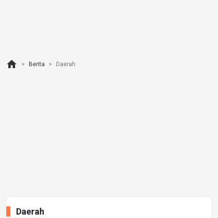
home
Berita
Daerah
Daerah