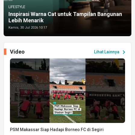
LIFESTYLE
Inspirasi Warna Cat untuk Tampilan Bangunan
Lebih Menarik
Kamis, 30 Jul 2026 10:17
Video
chevron_right
Lihat Lainnya
PSM Makassar Siap Hadapi Borneo FC di Segiri