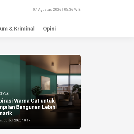
07 Agustus 2026 | 05:36 WIB
um & Kriminal
Opini
STYLE
pirasi Warna Cat untuk
mpilan Bangunan Lebih
narik
, 30 Jul 2026 10:17