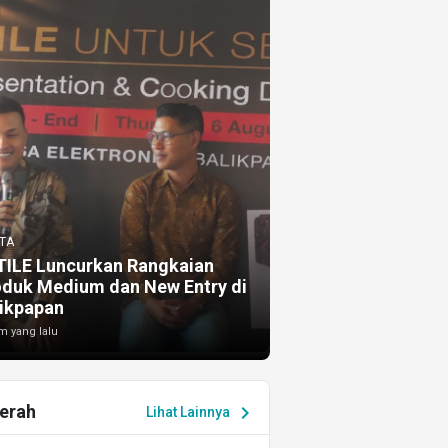
TA
TILE Luncurkan Rangkaian
oduk Medium dan New Entry di
ikpapan
m yang lalu
erah
chevron_right
Lihat Lainnya