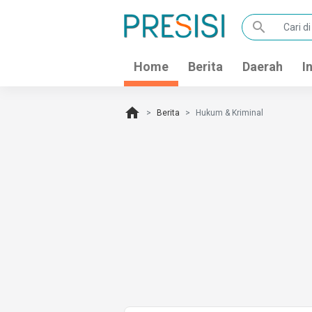
search
Home
Berita
Daerah
I
home
Berita
Hukum & Kriminal