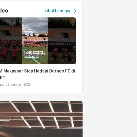
deo
chevron_right
Lihat Lainnya
 Makassar Siap Hadapi Borneo FC di
iri
t, 02 Januari 2026