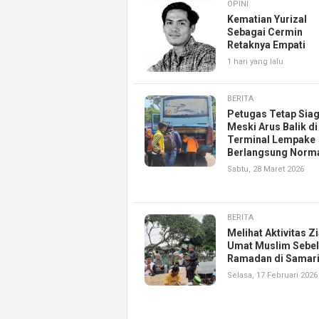
OPINI
Kematian Yurizal
Sebagai Cermin
Retaknya Empati
1 hari yang lalu
BERITA
Petugas Tetap Sia
Meski Arus Balik di
Terminal Lempake
Berlangsung Norm
Sabtu, 28 Maret 2026
BERITA
Melihat Aktivitas Z
Umat Muslim Sebe
Ramadan di Samar
Selasa, 17 Februari 2026