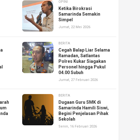
OPINI
Ketika Birokrasi
Samarinda Semakin
Simpel
Jumat, 22 Mei 2026
BERITA
ga
Cegah Balap Liar Selama
Ramadan, Satlantas
Polres Kukar Siagakan
al
Personel hingga Pukul
04.00 Subuh
Jumat, 27 Februari 2026
BERITA
iarah
Dugaan Guru SMK di
lum
Samarinda Hamili Siswi,
inda
Begini Penjelasan Pihak
Sekolah
Senin, 16 Februari 2026