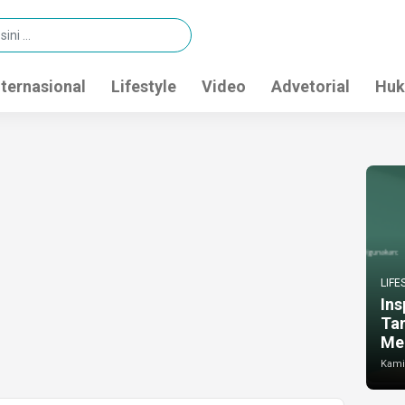
nternasional
Lifestyle
Video
Advetorial
Huk
LIFE
Ins
Ta
Me
Kamis