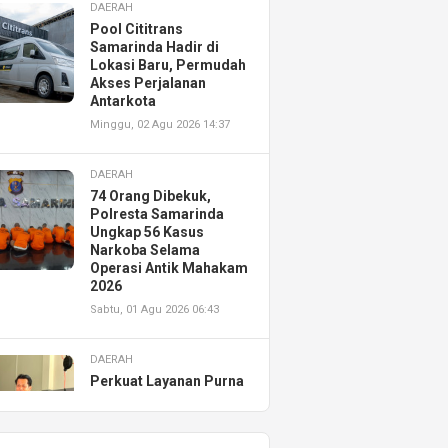
DAERAH
Pool Cititrans
Samarinda Hadir di
Lokasi Baru, Permudah
Akses Perjalanan
Antarkota
Minggu, 02 Agu 2026 14:37
DAERAH
74 Orang Dibekuk,
Polresta Samarinda
Ungkap 56 Kasus
Narkoba Selama
Operasi Antik Mahakam
2026
Sabtu, 01 Agu 2026 06:43
DAERAH
Perkuat Layanan Purna
Jual, Astra Motor
Kalimantan Timur 2
Resmikan AHASS