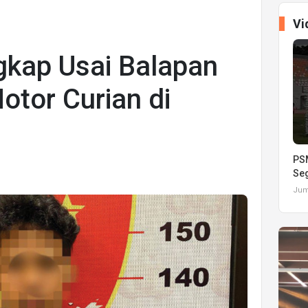
Vi
gkap Usai Balapan
otor Curian di
PSM
Seg
Juma