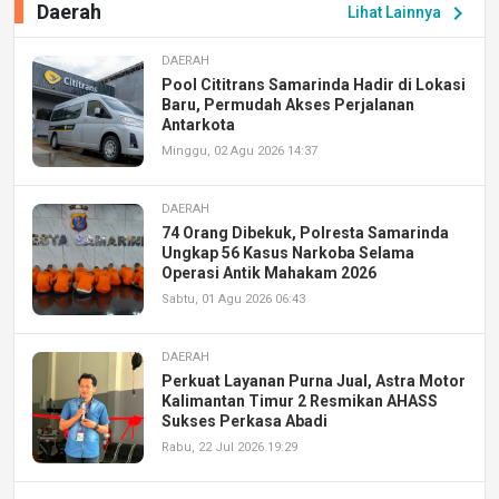
Daerah
chevron_right
Lihat Lainnya
DAERAH
Pool Cititrans Samarinda Hadir di Lokasi
Baru, Permudah Akses Perjalanan
Antarkota
Minggu, 02 Agu 2026 14:37
DAERAH
74 Orang Dibekuk, Polresta Samarinda
Ungkap 56 Kasus Narkoba Selama
Operasi Antik Mahakam 2026
Sabtu, 01 Agu 2026 06:43
DAERAH
Perkuat Layanan Purna Jual, Astra Motor
Kalimantan Timur 2 Resmikan AHASS
Sukses Perkasa Abadi
Rabu, 22 Jul 2026 19:29