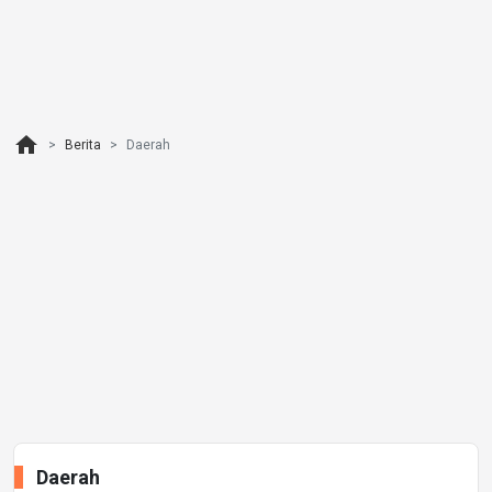
home
Berita
Daerah
Daerah