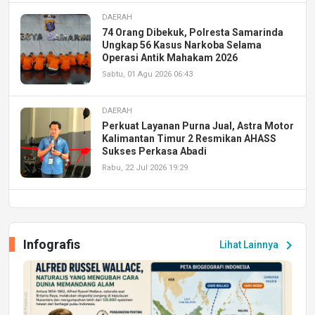
DAERAH
74 Orang Dibekuk, Polresta Samarinda
Ungkap 56 Kasus Narkoba Selama
Operasi Antik Mahakam 2026
Sabtu, 01 Agu 2026 06:43
DAERAH
Perkuat Layanan Purna Jual, Astra Motor
Kalimantan Timur 2 Resmikan AHASS
Sukses Perkasa Abadi
Rabu, 22 Jul 2026 19:29
DAERAH
UPA PERKASA Universitas Mulawarman
Laksanakan Job Fair Batch II, Hadirkan
Infografis
chevron_right
Lihat Lainnya
Peluang Kerja dan Magang
Jumat, 17 Jul 2026 22:30
DAERAH
Astra Motor Kalimantan Timur 2 Dukung