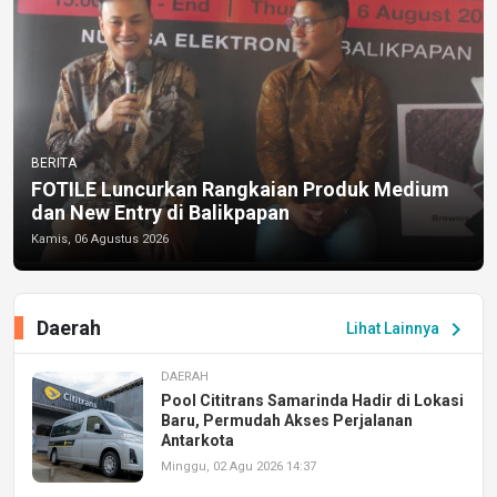
BERITA
FOTILE Luncurkan Rangkaian Produk Medium
dan New Entry di Balikpapan
Kamis, 06 Agustus 2026
Daerah
chevron_right
Lihat Lainnya
DAERAH
Pool Cititrans Samarinda Hadir di Lokasi
Baru, Permudah Akses Perjalanan
Antarkota
Minggu, 02 Agu 2026 14:37