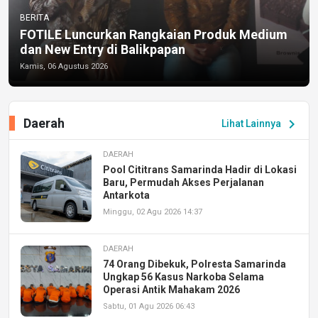
BERITA
FOTILE Luncurkan Rangkaian Produk Medium
dan New Entry di Balikpapan
Kamis, 06 Agustus 2026
Daerah
chevron_right
Lihat Lainnya
DAERAH
Pool Cititrans Samarinda Hadir di Lokasi
Baru, Permudah Akses Perjalanan
Antarkota
Minggu, 02 Agu 2026 14:37
DAERAH
74 Orang Dibekuk, Polresta Samarinda
Ungkap 56 Kasus Narkoba Selama
Operasi Antik Mahakam 2026
Sabtu, 01 Agu 2026 06:43