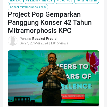
HUT KPC
PT Kaltim Prima Coal
Project Pop
Konser di Kutim
Konser Mitramorphosis KPC
Project Pop Gemparkan
Panggung Konser 42 Tahun
Mitramorphosis KPC
Penulis:
Redaksi Presisi
Senin, 27 Mei 2024 | 1.816 views