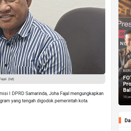
BERI
FO
jal. (Ist)
Pr
Bal
misi I DPRD Samarinda, Joha Fajal mengungkapkan
10 ja
gram yang tengah digodok pemerintah kota.
Da