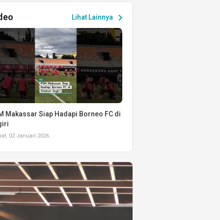
deo
chevron_right
Lihat Lainnya
 Makassar Siap Hadapi Borneo FC di
iri
t, 02 Januari 2026