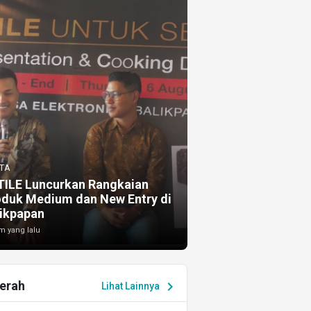
TA
TILE Luncurkan Rangkaian
oduk Medium dan New Entry di
ikpapan
m yang lalu
erah
chevron_right
Lihat Lainnya