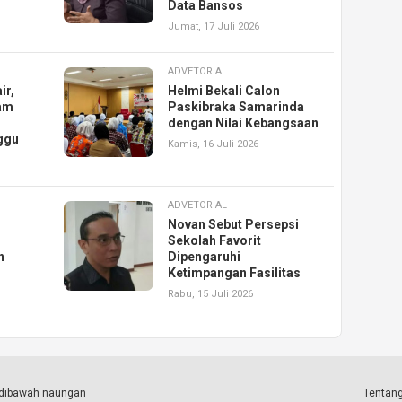
Data Bansos
Jumat, 17 Juli 2026
ADVETORIAL
ir,
Helmi Bekali Calon
am
Paskibraka Samarinda
dengan Nilai Kebangsaan
ggu
Kamis, 16 Juli 2026
ADVETORIAL
Novan Sebut Persepsi
Sekolah Favorit
n
Dipengaruhi
Ketimpangan Fasilitas
Rabu, 15 Juli 2026
a dibawah naungan
Tentang