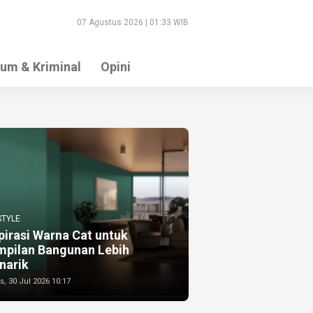
07 Agustus 2026 | 01:33 WIB
um & Kriminal
Opini
STYLE
pirasi Warna Cat untuk
mpilan Bangunan Lebih
narik
, 30 Jul 2026 10:17