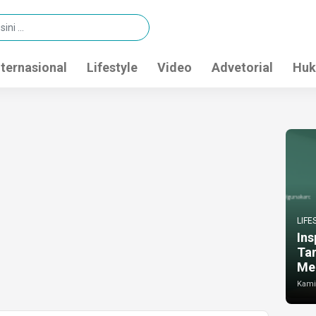
nternasional
Lifestyle
Video
Advetorial
Huk
LIFE
Ins
Ta
Me
Kamis