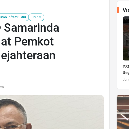
Vi
an Infrastruktur
UMKM
D Samarinda
sat Pemkot
ejahteraan
PSM
Seg
Juma
ews