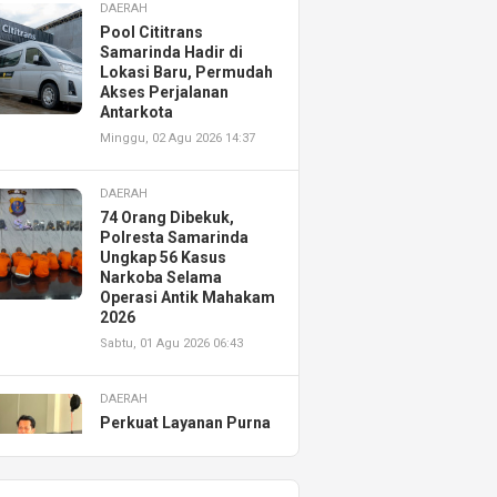
DAERAH
Pool Cititrans
Samarinda Hadir di
Lokasi Baru, Permudah
Akses Perjalanan
Antarkota
Minggu, 02 Agu 2026 14:37
DAERAH
74 Orang Dibekuk,
Polresta Samarinda
Ungkap 56 Kasus
Narkoba Selama
Operasi Antik Mahakam
2026
Sabtu, 01 Agu 2026 06:43
DAERAH
Perkuat Layanan Purna
Jual, Astra Motor
Kalimantan Timur 2
Resmikan AHASS