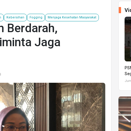
Vi
h
Kebersihan
Fogging
Menjaga Kesehatan Masyarakat
 Berdarah,
iminta Jaga
PSM
Seg
s
Juma