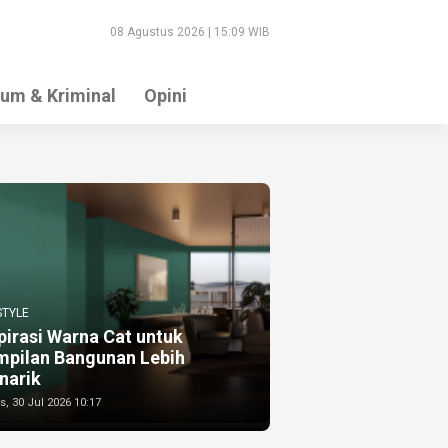
08 Agustus 2026 | 15:09 WIB
um & Kriminal
Opini
STYLE
pirasi Warna Cat untuk
mpilan Bangunan Lebih
narik
, 30 Jul 2026 10:17