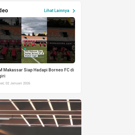
deo
chevron_right
Lihat Lainnya
 Makassar Siap Hadapi Borneo FC di
iri
t, 02 Januari 2026