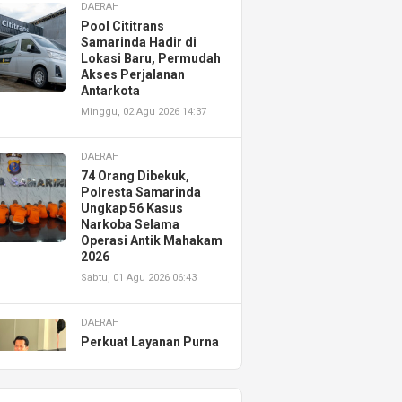
DAERAH
Pool Cititrans
Samarinda Hadir di
Lokasi Baru, Permudah
Akses Perjalanan
Antarkota
Minggu, 02 Agu 2026 14:37
DAERAH
74 Orang Dibekuk,
Polresta Samarinda
Ungkap 56 Kasus
Narkoba Selama
Operasi Antik Mahakam
2026
Sabtu, 01 Agu 2026 06:43
DAERAH
Perkuat Layanan Purna
Jual, Astra Motor
Kalimantan Timur 2
Resmikan AHASS