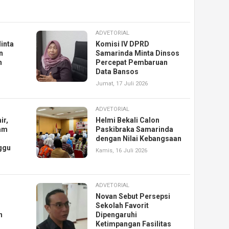
ADVETORIAL
inta
Komisi IV DPRD
n
Samarinda Minta Dinsos
n
Percepat Pembaruan
Data Bansos
Jumat, 17 Juli 2026
ADVETORIAL
ir,
Helmi Bekali Calon
am
Paskibraka Samarinda
dengan Nilai Kebangsaan
ggu
Kamis, 16 Juli 2026
ADVETORIAL
Novan Sebut Persepsi
Sekolah Favorit
n
Dipengaruhi
Ketimpangan Fasilitas