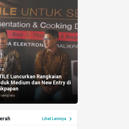
TA
TILE Luncurkan Rangkaian
oduk Medium dan New Entry di
ikpapan
i yang lalu
erah
chevron_right
Lihat Lainnya