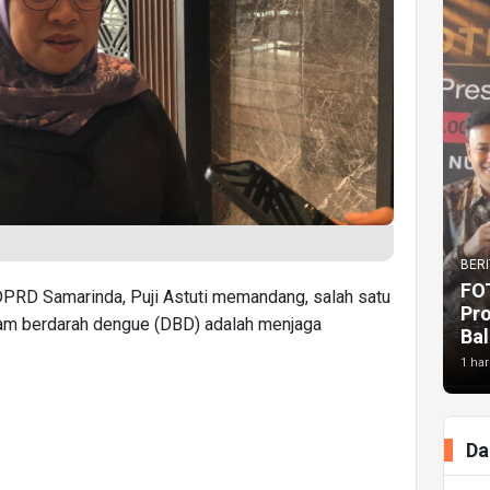
BERI
FO
PRD Samarinda, Puji Astuti memandang, salah satu
Pr
am berdarah dengue (DBD) adalah menjaga
Bal
1 har
Da