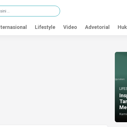
nternasional
Lifestyle
Video
Advetorial
Huk
LIFE
Ins
Ta
Me
Kamis