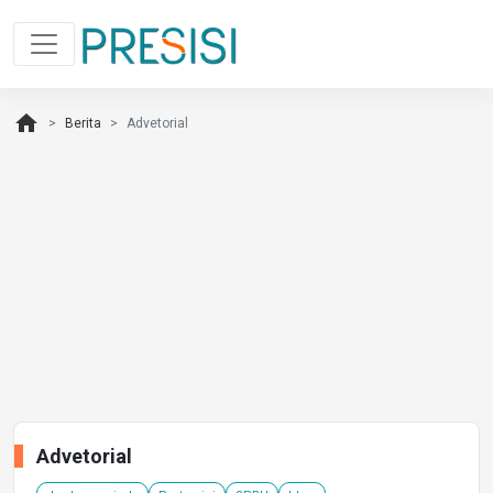
home
Berita
Advetorial
Advetorial