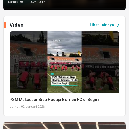
Kamis, 30 Jul 2026 10:17
Video
chevron_right
Lihat Lainnya
PSM Makassar Siap Hadapi Borneo FC di Segiri
Jumat, 02 Januari 2026