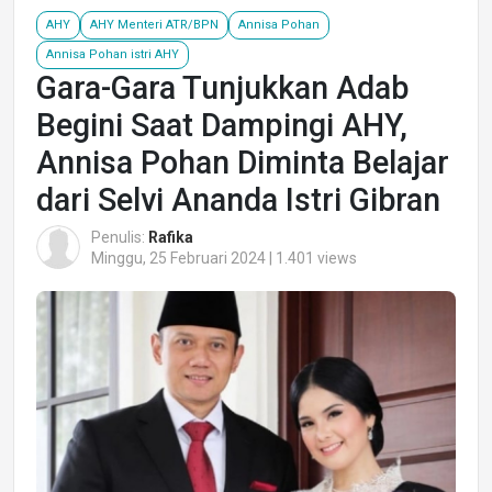
AHY
AHY Menteri ATR/BPN
Annisa Pohan
Annisa Pohan istri AHY
Gara-Gara Tunjukkan Adab
Begini Saat Dampingi AHY,
Annisa Pohan Diminta Belajar
dari Selvi Ananda Istri Gibran
Penulis:
Rafika
Minggu, 25 Februari 2024 | 1.401 views