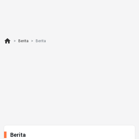
home
Berita
Berita
Berita