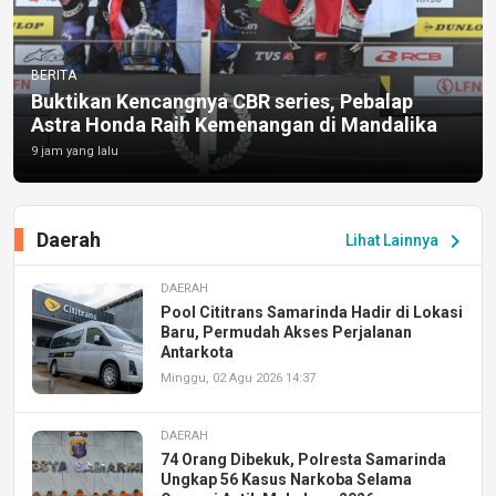
BERITA
Buktikan Kencangnya CBR series, Pebalap
Astra Honda Raih Kemenangan di Mandalika
9 jam yang lalu
Daerah
chevron_right
Lihat Lainnya
DAERAH
Pool Cititrans Samarinda Hadir di Lokasi
Baru, Permudah Akses Perjalanan
Antarkota
Minggu, 02 Agu 2026 14:37
DAERAH
74 Orang Dibekuk, Polresta Samarinda
Ungkap 56 Kasus Narkoba Selama