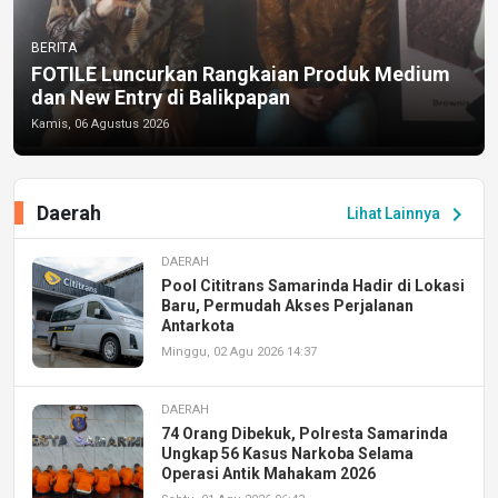
BERITA
FOTILE Luncurkan Rangkaian Produk Medium
dan New Entry di Balikpapan
Kamis, 06 Agustus 2026
Daerah
chevron_right
Lihat Lainnya
DAERAH
Pool Cititrans Samarinda Hadir di Lokasi
Baru, Permudah Akses Perjalanan
Antarkota
Minggu, 02 Agu 2026 14:37
DAERAH
74 Orang Dibekuk, Polresta Samarinda
Ungkap 56 Kasus Narkoba Selama
Operasi Antik Mahakam 2026