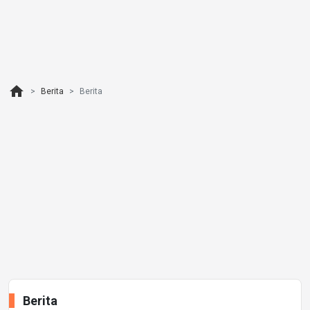
home
Berita
Berita
Berita