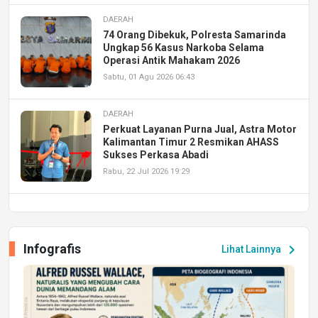
DAERAH
74 Orang Dibekuk, Polresta Samarinda
Ungkap 56 Kasus Narkoba Selama
Operasi Antik Mahakam 2026
Sabtu, 01 Agu 2026 06:43
DAERAH
Perkuat Layanan Purna Jual, Astra Motor
Kalimantan Timur 2 Resmikan AHASS
Sukses Perkasa Abadi
Rabu, 22 Jul 2026 19:29
DAERAH
UPA PERKASA Universitas Mulawarman
Laksanakan Job Fair Batch II, Hadirkan
Infografis
chevron_right
Lihat Lainnya
Peluang Kerja dan Magang
Jumat, 17 Jul 2026 22:30
DAERAH