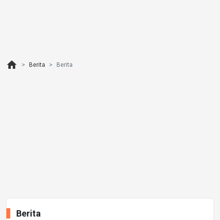
home
Berita
Berita
Berita