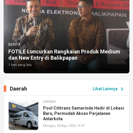
BERITA
FOTILE Luncurkan Rangkaian Produk Medium
dan New Entry di Balikpapan
1 hari yang lalu
Daerah
chevron_right
Lihat Lainnya
DAERAH
Pool Cititrans Samarinda Hadir di Lokasi
Baru, Permudah Akses Perjalanan
Antarkota
Minggu, 02 Agu 2026 14:37