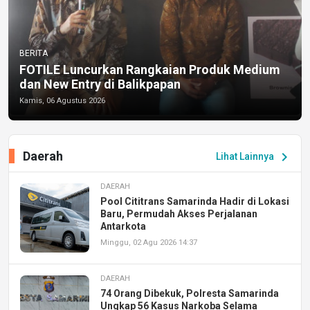
BERITA
FOTILE Luncurkan Rangkaian Produk Medium
dan New Entry di Balikpapan
Kamis, 06 Agustus 2026
Daerah
chevron_right
Lihat Lainnya
DAERAH
Pool Cititrans Samarinda Hadir di Lokasi
Baru, Permudah Akses Perjalanan
Antarkota
Minggu, 02 Agu 2026 14:37
DAERAH
74 Orang Dibekuk, Polresta Samarinda
Ungkap 56 Kasus Narkoba Selama