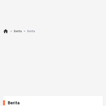
home
Berita
Berita
Berita