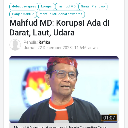
debat cawapres
korupsi
mahfud MD
Ganjar Pranowo
Ganjar-Mahfud
mahfud MD debat cawapres
Mahfud MD: Korupsi Ada di
Darat, Laut, Udara
Penulis:
Rafika
Jumat, 22 Desember 2023 | 11.546 views
Mahfud MD saat debat cawapres di Jakarta Convention Center