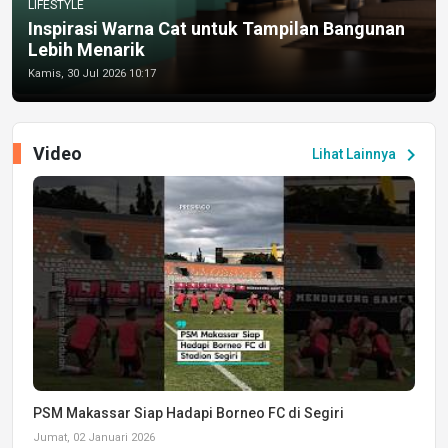
LIFESTYLE
Inspirasi Warna Cat untuk Tampilan Bangunan
Lebih Menarik
Kamis, 30 Jul 2026 10:17
Video
chevron_right
Lihat Lainnya
PSM Makassar Siap Hadapi Borneo FC di Segiri
Jumat, 02 Januari 2026