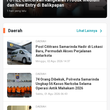
dan New Entry di Balikpapan
1 hari yang lalu
Daerah
chevron_right
Lihat Lainnya
DAERAH
Pool Cititrans Samarinda Hadir di Lokasi
Baru, Permudah Akses Perjalanan
Antarkota
Minggu, 02 Agu 2026 14:37
DAERAH
74 Orang Dibekuk, Polresta Samarinda
Ungkap 56 Kasus Narkoba Selama
Operasi Antik Mahakam 2026
Sabtu, 01 Agu 2026 06:43
DAERAH