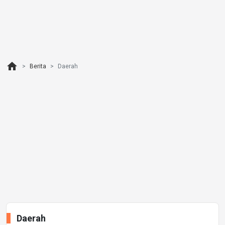
home
Berita
Daerah
Daerah