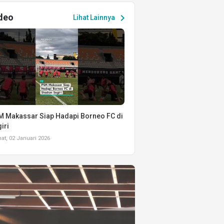
deo
chevron_right
Lihat Lainnya
 Makassar Siap Hadapi Borneo FC di
iri
t, 02 Januari 2026