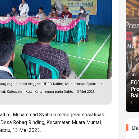
BERI
FO
yang digelar oleh Anggota DPRD Kaltim, Muhammad Syahrun di
Pr
i, Kabupaten Kutai Kartanegara pada Sabtu, 13 Mei 2023.
Bal
1 har
Kaltim, Muhammad Syahrun menggelar sosialisasi
Desa Rebaq Rinding, Kecamatan Muara Muntai,
Da
Sabtu, 13 Mei 2023.