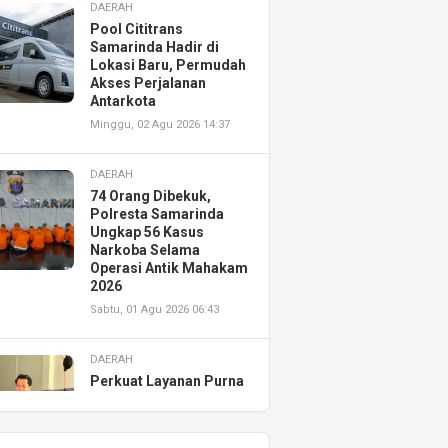
DAERAH
Pool Cititrans
Samarinda Hadir di
Lokasi Baru, Permudah
Akses Perjalanan
Antarkota
Minggu, 02 Agu 2026 14:37
DAERAH
74 Orang Dibekuk,
Polresta Samarinda
Ungkap 56 Kasus
Narkoba Selama
Operasi Antik Mahakam
2026
Sabtu, 01 Agu 2026 06:43
DAERAH
Perkuat Layanan Purna
Jual, Astra Motor
Kalimantan Timur 2
Resmikan AHASS