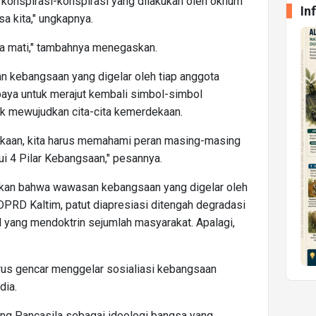
konspirasi-konspirasi yang dilakukan oleh oknum
In
a kita," ungkapnya.
rga mati," tambahnya menegaskan.
an kebangsaan yang digelar oleh tiap anggota
aya untuk merajut kembali simbol-simbol
uk mewujudkan cita-cita kemerdekaan.
ekaan, kita harus memahami peran masing-masing
i 4 Pilar Kebangsaan," pesannya.
kan bahwa wawasan kebangsaan yang digelar oleh
 DPRD Kaltim, patut diapresiasi ditengah degradasi
l yang mendoktrin sejumlah masyarakat. Apalagi,
us gencar menggelar sosialiasi kebangsaan
 dia.
ang Pancasila sebagai ideologi bangsa yang