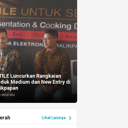
TA
TILE Luncurkan Rangkaian
oduk Medium dan New Entry di
ikpapan
i yang lalu
erah
chevron_right
Lihat Lainnya