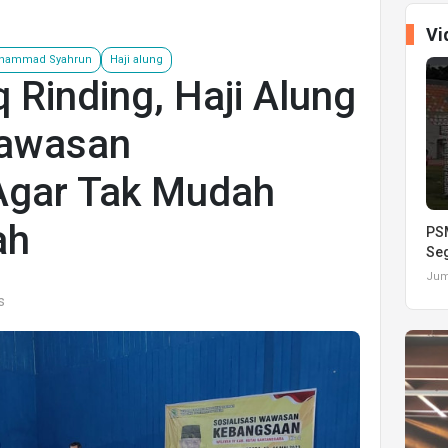
Vi
hammad Syahrun
Haji alung
 Rinding, Haji Alung
awasan
Agar Tak Mudah
ah
PSM
Seg
Juma
s