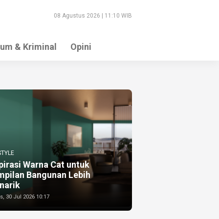
08 Agustus 2026 | 11:10 WIB
um & Kriminal
Opini
STYLE
pirasi Warna Cat untuk
mpilan Bangunan Lebih
narik
, 30 Jul 2026 10:17