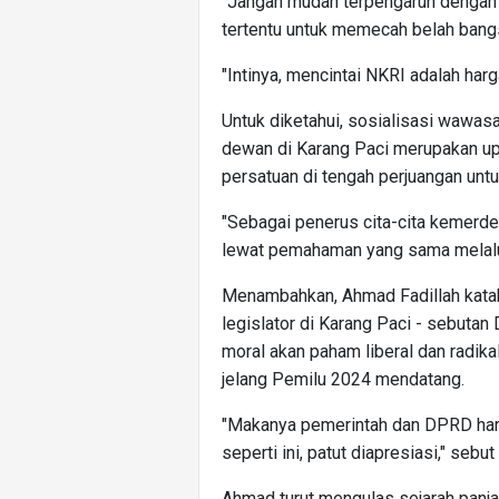
"Jangan mudah terpengaruh dengan 
tertentu untuk memecah belah bangs
"Intinya, mencintai NKRI adalah ha
Untuk diketahui, sosialisasi wawas
dewan di Karang Paci merupakan up
persatuan di tengah perjuangan unt
"Sebagai penerus cita-cita kemerd
lewat pemahaman yang sama melalu
Menambahkan, Ahmad Fadillah kata
legislator di Karang Paci - sebutan
moral akan paham liberal dan radika
jelang Pemilu 2024 mendatang.
"Makanya pemerintah dan DPRD har
seperti ini, patut diapresiasi," sebut
Ahmad turut mengulas sejarah panj