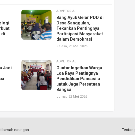
ADVETORIAL
Bang Ayub Gelar PDD di
ologi
Desa Sanggulan,
rkuat
Tekankan Pentingnya
 di
Partisipasi Masyarakat
dalam Demokrasi
Selasa, 26 Mei 2026
ADVETORIAL
a Jadi
Guntur Ingatkan Warga
Loa Raya Pentingnya
ba
Pendidikan Pancasila
untuk Jaga Persatuan
Bangsa
Jumat, 22 Mei 2026
a dibawah naungan
Tentang