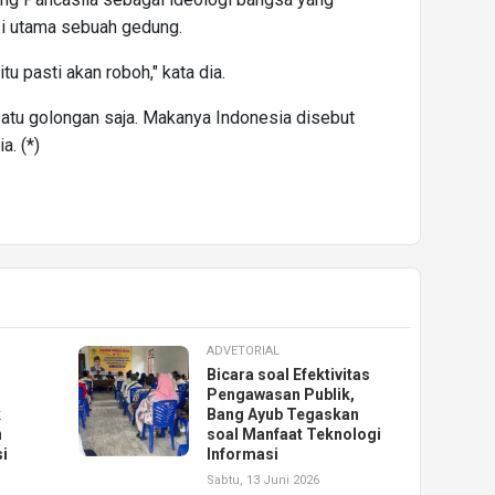
si utama sebuah gedung.
u pasti akan roboh," kata dia.
 satu golongan saja. Makanya Indonesia disebut
a. (*)
ADVETORIAL
Bicara soal Efektivitas
Pengawasan Publik,
k
Bang Ayub Tegaskan
n
soal Manfaat Teknologi
i
Informasi
Sabtu, 13 Juni 2026