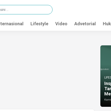
nternasional
Lifestyle
Video
Advetorial
Huk
LIFE
Ins
Ta
Me
Kamis