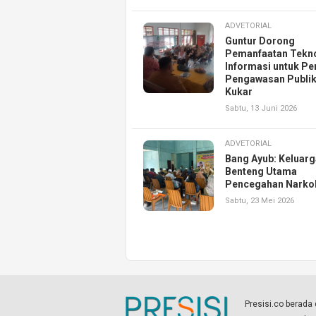
ADVETORIAL
Guntur Dorong
Pemanfaatan Tekn
Informasi untuk Pe
Pengawasan Publik
Kukar
Sabtu, 13 Juni 2026
ADVETORIAL
Bang Ayub: Keluarg
Benteng Utama
Pencegahan Narko
Sabtu, 23 Mei 2026
Presisi.co berad