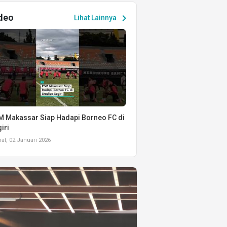
deo
chevron_right
Lihat Lainnya
 Makassar Siap Hadapi Borneo FC di
iri
t, 02 Januari 2026