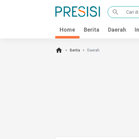
search
Home
Berita
Daerah
I
home
Berita
Daerah