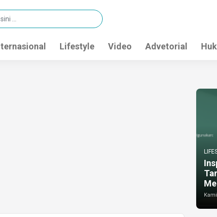
nternasional
Lifestyle
Video
Advetorial
Huk
LIFE
Ins
Ta
Me
Kamis