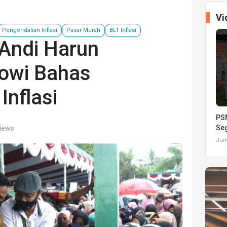
Vi
Pengendalian Inflasi
Pasar Murah
BLT Inflasi
Andi Harun
owi Bahas
Inflasi
PSM
Seg
views
Juma