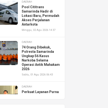
DAERAH
Pool Cititrans
Samarinda Hadir di
Lokasi Baru, Permudah
Akses Perjalanan
Antarkota
Minggu, 02 Agu 2026 14:37
DAERAH
74 Orang Dibekuk,
Polresta Samarinda
Ungkap 56 Kasus
Narkoba Selama
Operasi Antik Mahakam
2026
Sabtu, 01 Agu 2026 06:43
DAERAH
Perkuat Layanan Purna
Jual, Astra Motor
Kalimantan Timur 2
Resmikan AHASS