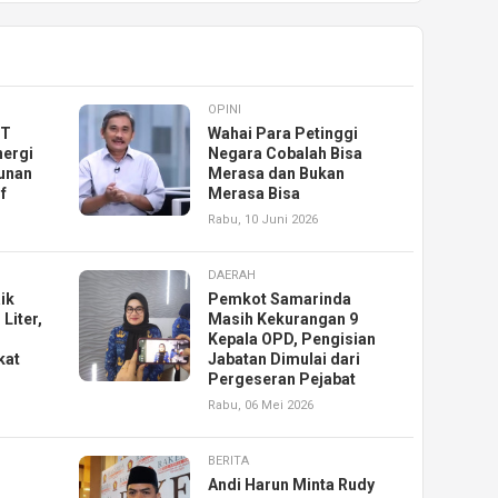
OPINI
KT
Wahai Para Petinggi
nergi
Negara Cobalah Bisa
unan
Merasa dan Bukan
f
Merasa Bisa
Rabu, 10 Juni 2026
DAERAH
ik
Pemkot Samarinda
Liter,
Masih Kekurangan 9
Kepala OPD, Pengisian
kat
Jabatan Dimulai dari
Pergeseran Pejabat
Rabu, 06 Mei 2026
BERITA
Andi Harun Minta Rudy