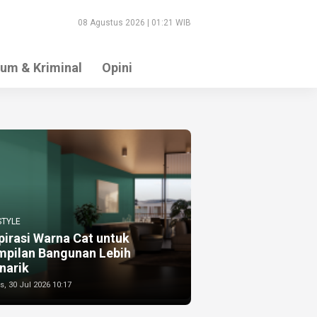
08 Agustus 2026 | 01:21 WIB
um & Kriminal
Opini
STYLE
pirasi Warna Cat untuk
mpilan Bangunan Lebih
narik
, 30 Jul 2026 10:17