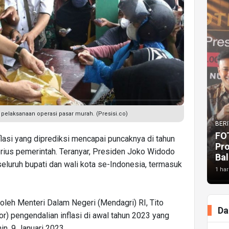
t pelaksanaan operasi pasar murah. (Presisi.co)
BERI
FO
flasi yang diprediksi mencapai puncaknya di tahun
Pr
erius pemerintah. Teranyar, Presiden Joko Widodo
Bal
luruh bupati dan wali kota se-Indonesia, termasuk
1 har
oleh Menteri Dalam Negeri (Mendagri) RI, Tito
Da
or) pengendalian inflasi di awal tahun 2023 yang
in, 9 Januari 2023.