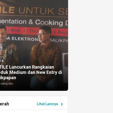
TA
TILE Luncurkan Rangkaian
oduk Medium dan New Entry di
ikpapan
i yang lalu
erah
chevron_right
Lihat Lainnya