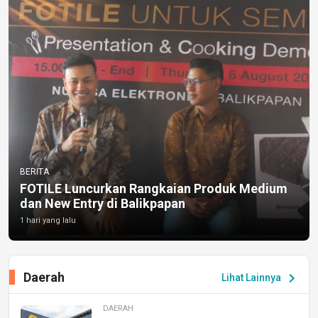
BERITA
FOTILE Luncurkan Rangkaian Produk Medium
dan New Entry di Balikpapan
1 hari yang lalu
Daerah
chevron_right
Lihat Lainnya
DAERAH