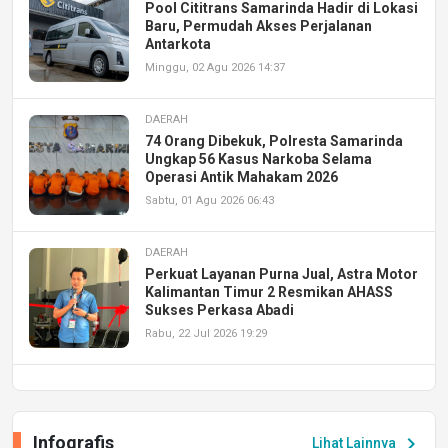
Pool Cititrans Samarinda Hadir di Lokasi
Baru, Permudah Akses Perjalanan
Antarkota
Minggu, 02 Agu 2026 14:37
DAERAH
74 Orang Dibekuk, Polresta Samarinda
Ungkap 56 Kasus Narkoba Selama
Operasi Antik Mahakam 2026
Sabtu, 01 Agu 2026 06:43
DAERAH
Perkuat Layanan Purna Jual, Astra Motor
Kalimantan Timur 2 Resmikan AHASS
Sukses Perkasa Abadi
Rabu, 22 Jul 2026 19:29
DAERAH
UPA PERKASA Universitas Mulawarman
Laksanakan Job Fair Batch II, Hadirkan
Infografis
chevron_right
Lihat Lainnya
Peluang Kerja dan Magang