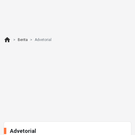
home
Berita
Advetorial
Advetorial