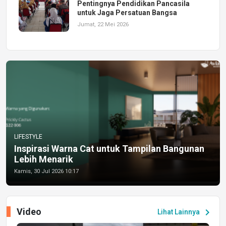
Pentingnya Pendidikan Pancasila
untuk Jaga Persatuan Bangsa
Jumat, 22 Mei 2026
LIFESTYLE
Inspirasi Warna Cat untuk Tampilan Bangunan
Lebih Menarik
Kamis, 30 Jul 2026 10:17
Video
chevron_right
Lihat Lainnya