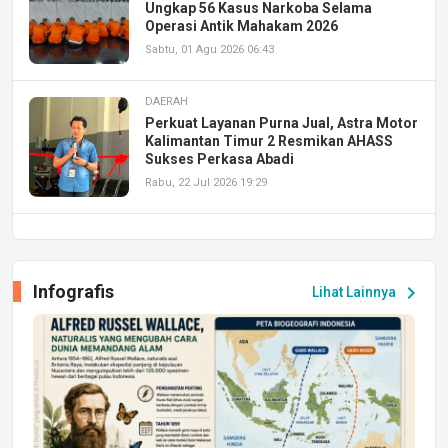
Ungkap 56 Kasus Narkoba Selama
Operasi Antik Mahakam 2026
Sabtu, 01 Agu 2026 06:43
DAERAH
Perkuat Layanan Purna Jual, Astra Motor
Kalimantan Timur 2 Resmikan AHASS
Sukses Perkasa Abadi
Rabu, 22 Jul 2026 19:29
DAERAH
UPA PERKASA Universitas Mulawarman
Laksanakan Job Fair Batch II, Hadirkan
Infografis
chevron_right
Lihat Lainnya
Peluang Kerja dan Magang
Jumat, 17 Jul 2026 22:30
DAERAH
Astra Motor Kalimantan Timur 2 Dukung
Mahasiswa Samarinda dalam Astra
Honda SDGs Future Leaders 2026