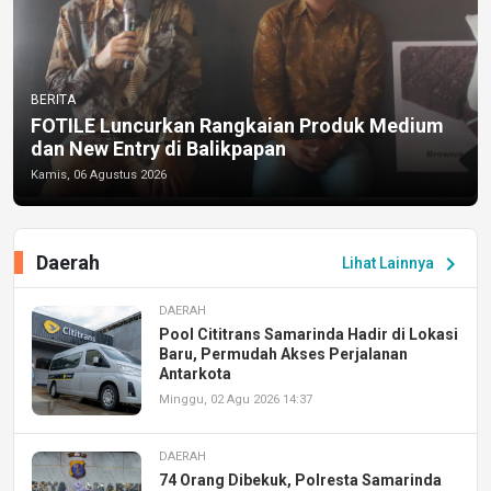
BERITA
FOTILE Luncurkan Rangkaian Produk Medium
dan New Entry di Balikpapan
Kamis, 06 Agustus 2026
Daerah
chevron_right
Lihat Lainnya
DAERAH
Pool Cititrans Samarinda Hadir di Lokasi
Baru, Permudah Akses Perjalanan
Antarkota
Minggu, 02 Agu 2026 14:37
DAERAH
74 Orang Dibekuk, Polresta Samarinda