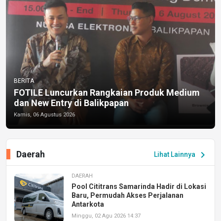
BERITA
FOTILE Luncurkan Rangkaian Produk Medium
dan New Entry di Balikpapan
Kamis, 06 Agustus 2026
Daerah
chevron_right
Lihat Lainnya
DAERAH
Pool Cititrans Samarinda Hadir di Lokasi
Baru, Permudah Akses Perjalanan
Antarkota
Minggu, 02 Agu 2026 14:37