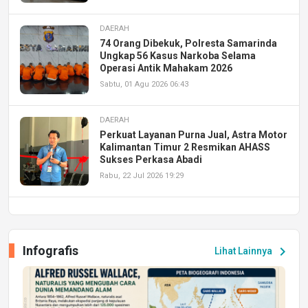
DAERAH
74 Orang Dibekuk, Polresta Samarinda
Ungkap 56 Kasus Narkoba Selama
Operasi Antik Mahakam 2026
Sabtu, 01 Agu 2026 06:43
DAERAH
Perkuat Layanan Purna Jual, Astra Motor
Kalimantan Timur 2 Resmikan AHASS
Sukses Perkasa Abadi
Rabu, 22 Jul 2026 19:29
DAERAH
UPA PERKASA Universitas Mulawarman
Laksanakan Job Fair Batch II, Hadirkan
Infografis
chevron_right
Lihat Lainnya
Peluang Kerja dan Magang
Jumat, 17 Jul 2026 22:30
DAERAH