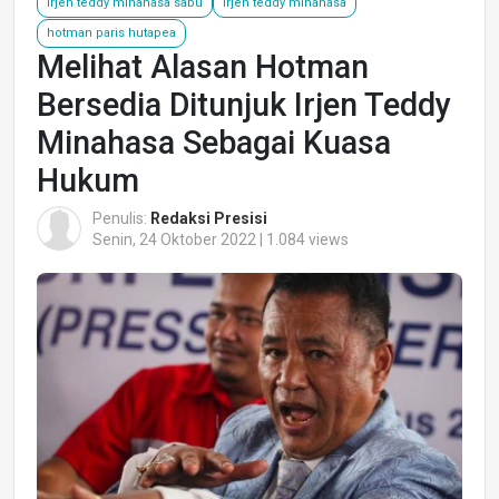
irjen teddy minahasa sabu
irjen teddy minahasa
hotman paris hutapea
Melihat Alasan Hotman
Bersedia Ditunjuk Irjen Teddy
Minahasa Sebagai Kuasa
Hukum
Penulis:
Redaksi Presisi
Senin, 24 Oktober 2022 | 1.084 views