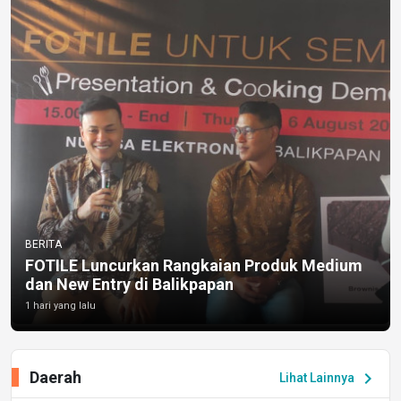
BERITA
FOTILE Luncurkan Rangkaian Produk Medium
dan New Entry di Balikpapan
1 hari yang lalu
Daerah
chevron_right
Lihat Lainnya