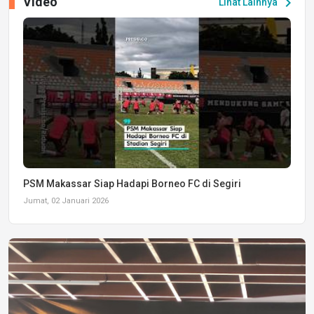
Video
chevron_right
Lihat Lainnya
PSM Makassar Siap Hadapi Borneo FC di Segiri
Jumat, 02 Januari 2026