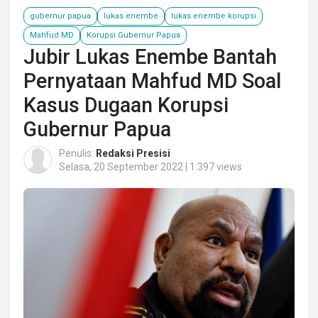
gubernur papua
lukas enembe
lukas enembe korupsi
Mahfud MD
Korupsi Gubernur Papua
Jubir Lukas Enembe Bantah
Pernyataan Mahfud MD Soal
Kasus Dugaan Korupsi
Gubernur Papua
Penulis:
Redaksi Presisi
Selasa, 20 September 2022 | 1.397 views