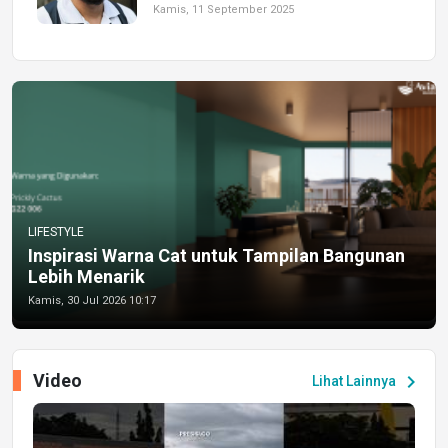
Kamis, 11 September 2025
LIFESTYLE
Inspirasi Warna Cat untuk Tampilan Bangunan
Lebih Menarik
Kamis, 30 Jul 2026 10:17
Video
chevron_right
Lihat Lainnya