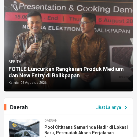
BERITA
FOTILE Luncurkan Rangkaian Produk Medium
dan New Entry di Balikpapan
Kamis, 06 Agustus 2026
Daerah
chevron_right
Lihat Lainnya
DAERAH
Pool Cititrans Samarinda Hadir di Lokasi
Baru, Permudah Akses Perjalanan