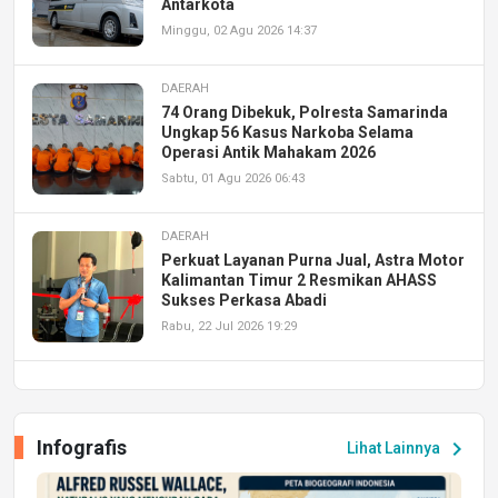
Antarkota
Minggu, 02 Agu 2026 14:37
DAERAH
74 Orang Dibekuk, Polresta Samarinda
Ungkap 56 Kasus Narkoba Selama
Operasi Antik Mahakam 2026
Sabtu, 01 Agu 2026 06:43
DAERAH
Perkuat Layanan Purna Jual, Astra Motor
Kalimantan Timur 2 Resmikan AHASS
Sukses Perkasa Abadi
Rabu, 22 Jul 2026 19:29
DAERAH
UPA PERKASA Universitas Mulawarman
Laksanakan Job Fair Batch II, Hadirkan
Infografis
chevron_right
Lihat Lainnya
Peluang Kerja dan Magang
Jumat, 17 Jul 2026 22:30