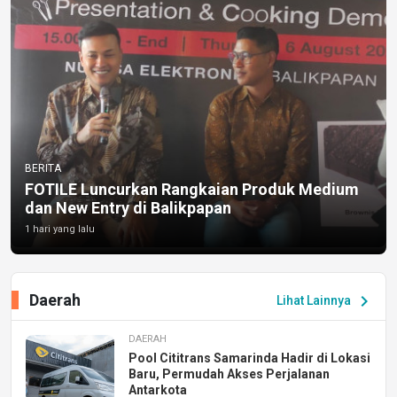
BERITA
FOTILE Luncurkan Rangkaian Produk Medium
dan New Entry di Balikpapan
1 hari yang lalu
Daerah
chevron_right
Lihat Lainnya
DAERAH
Pool Cititrans Samarinda Hadir di Lokasi
Baru, Permudah Akses Perjalanan
Antarkota