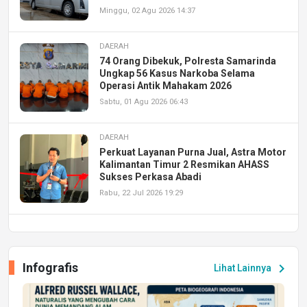
Minggu, 02 Agu 2026 14:37
DAERAH
74 Orang Dibekuk, Polresta Samarinda
Ungkap 56 Kasus Narkoba Selama
Operasi Antik Mahakam 2026
Sabtu, 01 Agu 2026 06:43
DAERAH
Perkuat Layanan Purna Jual, Astra Motor
Kalimantan Timur 2 Resmikan AHASS
Sukses Perkasa Abadi
Rabu, 22 Jul 2026 19:29
DAERAH
UPA PERKASA Universitas Mulawarman
Laksanakan Job Fair Batch II, Hadirkan
Infografis
chevron_right
Lihat Lainnya
Peluang Kerja dan Magang
Jumat, 17 Jul 2026 22:30