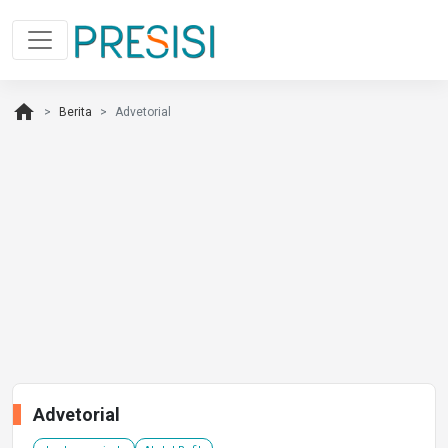
home
Berita
Advetorial
Advetorial