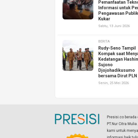
Pemanfaatan Tekn
Informasi untuk Pe
Pengawasan Publik
Kukar
Sabtu, 13 Juni 2026
BERITA
Rudy-Seno Tampil
Kompak saat Meny
Kedatangan Hashi
Sujono
Djojohadikusumo
bersama Dirut PLN
Senin, 25 Mei 2026
Presisi.co berad
PT.Nur Citra Mulia
kami untuk menyaj
informasi baik tul