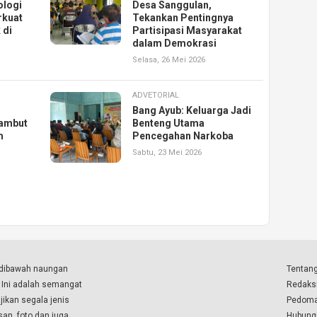
ologi
Desa Sanggulan,
rkuat
Tekankan Pentingnya
 di
Partisipasi Masyarakat
dalam Demokrasi
Selasa, 26 Mei 2026
ADVETORIAL
Bang Ayub: Keluarga Jadi
ambut
Benteng Utama
m
Pencegahan Narkoba
Sabtu, 23 Mei 2026
a dibawah naungan
Tentang
. Ini adalah semangat
Redaks
ikan segala jenis
Pedoma
isan, foto dan juga
Hubung