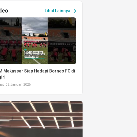
deo
chevron_right
Lihat Lainnya
 Makassar Siap Hadapi Borneo FC di
iri
t, 02 Januari 2026