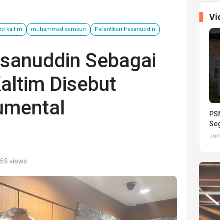
Vi
rd kaltim
muhammad samsun
Pelantikan Hasanuddin
asanuddin Sebagai
altim Disebut
mental
PSM
Seg
Juma
469 views