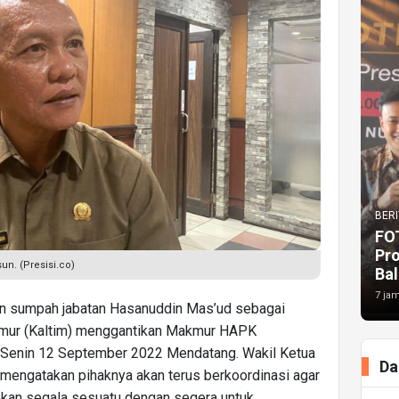
BERI
FO
Pr
n. (Presisi.co)
Bal
7 jam
an sumpah jabatan Hasanuddin Mas’ud sebagai
imur (Kaltim) menggantikan Makmur HAPK
 Senin 12 September 2022 Mendatang. Wakil Ketua
Da
ngatakan pihaknya akan terus berkoordinasi agar
kan segala sesuatu dengan segera untuk