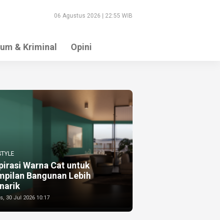
06 Agustus 2026 | 22:55 WIB
um & Kriminal
Opini
STYLE
pirasi Warna Cat untuk
mpilan Bangunan Lebih
narik
, 30 Jul 2026 10:17