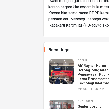
“Kami menghargai kalaupun ada pih
karena negara kita negara hukum tet
Karena kita sama-sama DPRD kemudi
perintah dari Mendagri sebagai waki
Ikapakarti Kaltim itu. (PB/adv/disk
Baca Juga
DAERAH
Afif Rayhan Harun
Dorong Penguatan
Pengawasan Publi
Lewat Pemanfaata
Teknologi Informas
Minggu, 14 Juni 2026
ADVETORIAL
Guntur Dorong