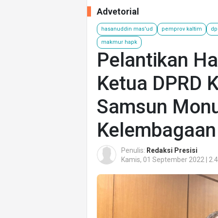
Advetorial
hasanuddin mas'ud
pemprov kaltim
dp
makmur hapk
Pelantikan H
Ketua DPRD K
Samsun Monu
Kelembagaan
Penulis:
Redaksi Presisi
Kamis, 01 September 2022 | 2.