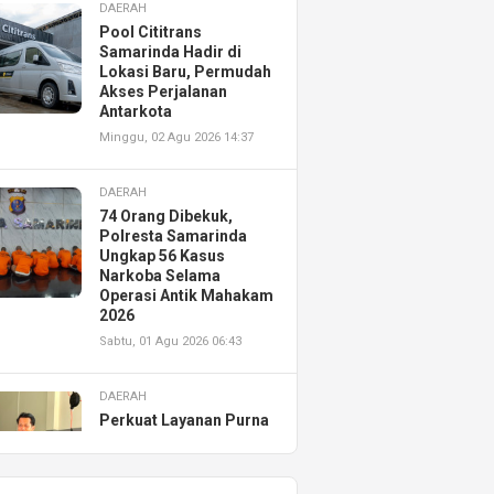
DAERAH
Pool Cititrans
Samarinda Hadir di
Lokasi Baru, Permudah
Akses Perjalanan
Antarkota
Minggu, 02 Agu 2026 14:37
DAERAH
74 Orang Dibekuk,
Polresta Samarinda
Ungkap 56 Kasus
Narkoba Selama
Operasi Antik Mahakam
2026
Sabtu, 01 Agu 2026 06:43
DAERAH
Perkuat Layanan Purna
Jual, Astra Motor
Kalimantan Timur 2
Resmikan AHASS