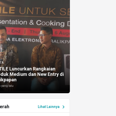
TA
TILE Luncurkan Rangkaian
oduk Medium dan New Entry di
ikpapan
 yang lalu
erah
chevron_right
Lihat Lainnya