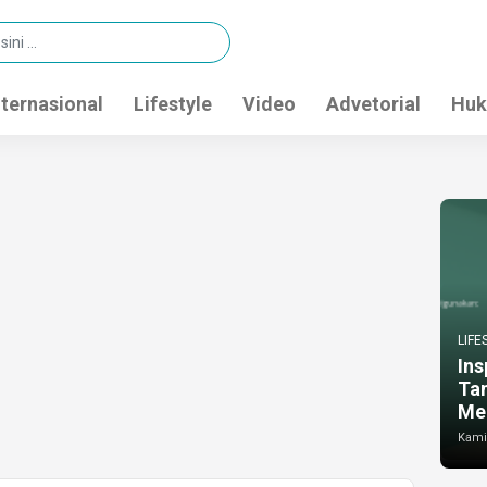
nternasional
Lifestyle
Video
Advetorial
Huk
LIFE
Ins
Ta
Me
Kamis