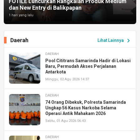
FOTILE Luncurkan Rangkaian Produk Medium
dan New Entry di Balikpapan
1 hari yang lalu
Daerah
chevron_right
Lihat Lainnya
DAERAH
Pool Cititrans Samarinda Hadir di Lokasi
Baru, Permudah Akses Perjalanan
Antarkota
Minggu, 02 Agu 2026 14:37
DAERAH
74 Orang Dibekuk, Polresta Samarinda
Ungkap 56 Kasus Narkoba Selama
Operasi Antik Mahakam 2026
Sabtu, 01 Agu 2026 06:43
DAERAH