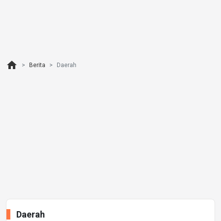
home
Berita
Daerah
Daerah