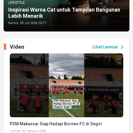
LIFESTYLE
Inspirasi Warna Cat untuk Tampilan Bangunan
Lebih Menarik
Kamis, 30 Jul 2026 10:17
Video
chevron_right
Lihat Lainnya
PSM Makassar Siap Hadapi Borneo FC di Segiri
Jumat, 02 Januari 2026