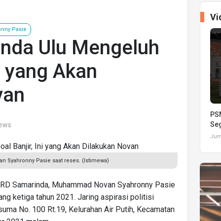
Vi
nny Pasie
nda Ulu Mengeluh
ni yang Akan
van
PSM
Seg
iews
Juma
Syahronny Pasie saat reses. (Istimewa)
DPRD Samarinda, Muhammad Novan Syahronny Pasie
 ketiga tahun 2021. Jaring aspirasi politisi
Kusuma No. 100 Rt.19, Kelurahan Air Putih, Kecamatan