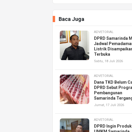
Baca Juga
ADVETORIAL
DPRD Samarinda M
Jadwal Pemadama
Listrik Disampaika
Terbuka
Sabtu, 18 Juli 2026
ADVETORIAL
Dana TKD Belum Ca
DPRD Sebut Progr
Pembangunan
Samarinda Tergan
Jumat, 17 Juli 2026
ADVETORIAL
DPRD Ingin Produk
UMKM Samarinda