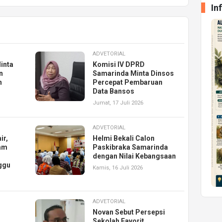
In
ADVETORIAL
inta
Komisi IV DPRD
n
Samarinda Minta Dinsos
n
Percepat Pembaruan
Data Bansos
Jumat, 17 Juli 2026
ADVETORIAL
ir,
Helmi Bekali Calon
am
Paskibraka Samarinda
dengan Nilai Kebangsaan
ggu
Kamis, 16 Juli 2026
ADVETORIAL
Novan Sebut Persepsi
Sekolah Favorit