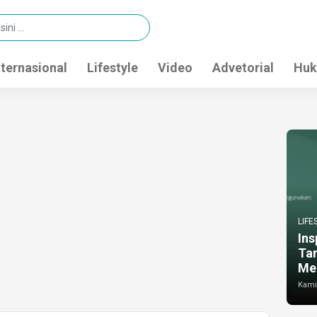
nternasional
Lifestyle
Video
Advetorial
Huk
LIFE
Ins
Ta
Me
Kamis