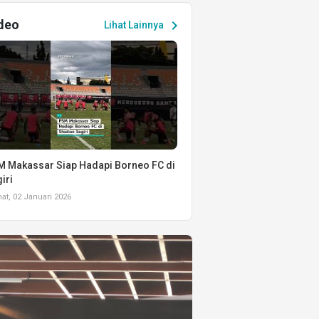
deo
chevron_right
Lihat Lainnya
 Makassar Siap Hadapi Borneo FC di
iri
t, 02 Januari 2026