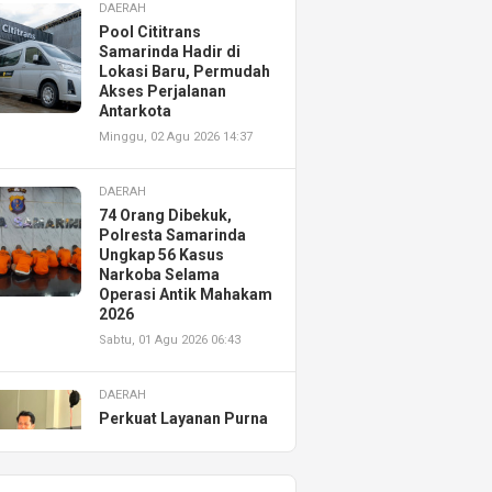
DAERAH
Pool Cititrans
Samarinda Hadir di
Lokasi Baru, Permudah
Akses Perjalanan
Antarkota
Minggu, 02 Agu 2026 14:37
DAERAH
74 Orang Dibekuk,
Polresta Samarinda
Ungkap 56 Kasus
Narkoba Selama
Operasi Antik Mahakam
2026
Sabtu, 01 Agu 2026 06:43
DAERAH
Perkuat Layanan Purna
Jual, Astra Motor
Kalimantan Timur 2
Resmikan AHASS