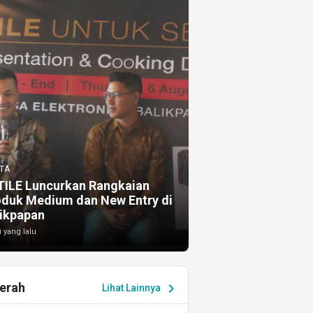
TA
TILE Luncurkan Rangkaian
oduk Medium dan New Entry di
ikpapan
i yang lalu
erah
chevron_right
Lihat Lainnya