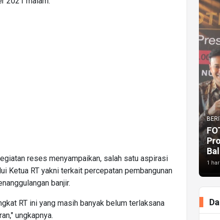
er 2021 malam.
BERI
FO
Pr
Bal
egiatan reses menyampaikan, salah satu aspirasi
1 har
ui Ketua RT yakni terkait percepatan pembangunan
nanggulangan banjir.
Da
ngkat RT ini yang masih banyak belum terlaksana
an," ungkapnya.