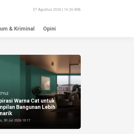
07 Agustus 2026 | 16:26 WIB
um & Kriminal
Opini
STYLE
pirasi Warna Cat untuk
mpilan Bangunan Lebih
narik
, 30 Jul 2026 10:17