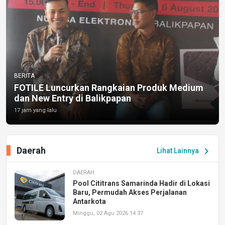
BERITA
FOTILE Luncurkan Rangkaian Produk Medium
dan New Entry di Balikpapan
17 jam yang lalu
Daerah
chevron_right
Lihat Lainnya
DAERAH
Pool Cititrans Samarinda Hadir di Lokasi
Baru, Permudah Akses Perjalanan
Antarkota
Minggu, 02 Agu 2026 14:37