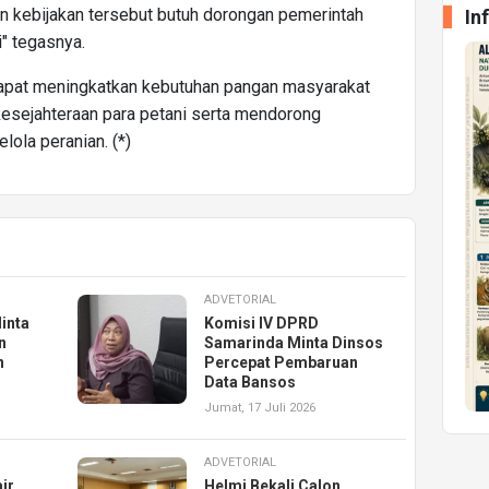
n kebijakan tersebut butuh dorongan pemerintah
In
" tegasnya.
 dapat meningkatkan kebutuhan pangan masyarakat
esejahteraan para petani serta mendorong
ola peranian. (*)
ADVETORIAL
inta
Komisi IV DPRD
n
Samarinda Minta Dinsos
n
Percepat Pembaruan
Data Bansos
Jumat, 17 Juli 2026
ADVETORIAL
ir,
Helmi Bekali Calon