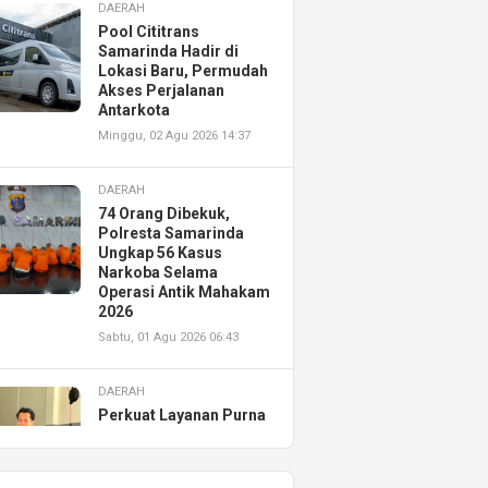
DAERAH
Pool Cititrans
Samarinda Hadir di
Lokasi Baru, Permudah
Akses Perjalanan
Antarkota
Minggu, 02 Agu 2026 14:37
DAERAH
74 Orang Dibekuk,
Polresta Samarinda
Ungkap 56 Kasus
Narkoba Selama
Operasi Antik Mahakam
2026
Sabtu, 01 Agu 2026 06:43
DAERAH
Perkuat Layanan Purna
Jual, Astra Motor
Kalimantan Timur 2
Resmikan AHASS