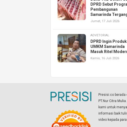
DPRD Sebut Progr
Pembangunan
Samarinda Tergan
Jumat, 17 Juli 2026
ADVETORIAL
DPRD Ingin Produk
UMKM Samarinda
Masuk Ritel Moder
Kamis, 16 Juli 2026
Presisi.co berad
PT.Nur Citra Mulia
kami untuk menyaj
informasi baik tul
video kepada par