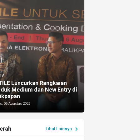
TA
TILE Luncurkan Rangkaian
oduk Medium dan New Entry di
ikpapan
s, 06 Agustus 2026
erah
chevron_right
Lihat Lainnya