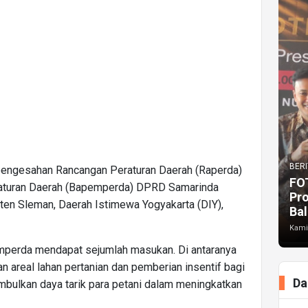
BERI
 pengesahan Rancangan Peraturan Daerah (Raperda)
FO
aturan Daerah (Bapemperda) DPRD Samarinda
Pr
ten Sleman, Daerah Istimewa Yogyakarta (DIY),
Bal
Kami
perda mendapat sejumlah masukan. Di antaranya
areal lahan pertanian dan pemberian insentif bagi
Da
imbulkan daya tarik para petani dalam meningkatkan