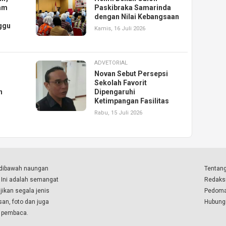
am
Paskibraka Samarinda
dengan Nilai Kebangsaan
ggu
Kamis, 16 Juli 2026
ADVETORIAL
Novan Sebut Persepsi
Sekolah Favorit
n
Dipengaruhi
Ketimpangan Fasilitas
Rabu, 15 Juli 2026
a dibawah naungan
Tentang
. Ini adalah semangat
Redaks
ikan segala jenis
Pedoma
isan, foto dan juga
Hubung
a pembaca.