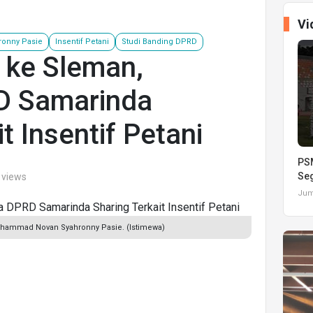
Vi
onny Pasie
Insentif Petani
Studi Banding DPRD
 ke Sleman,
D Samarinda
t Insentif Petani
PSM
Seg
 views
Juma
ammad Novan Syahronny Pasie. (Istimewa)