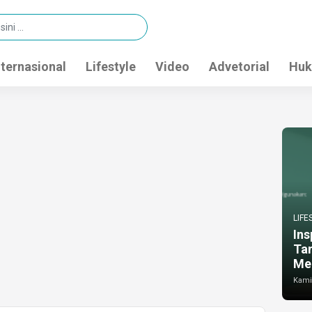
nternasional
Lifestyle
Video
Advetorial
Huk
LIFE
Ins
Ta
Me
Kamis