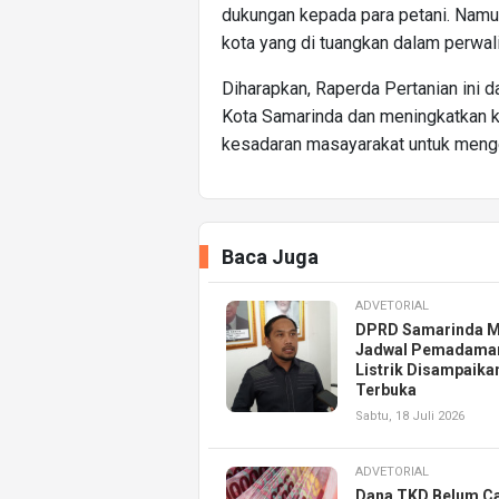
dukungan kepada para petani. Namu
kota yang di tuangkan dalam perwali
Diharapkan, Raperda Pertanian ini
Kota Samarinda dan meningkatkan k
kesadaran masayarakat untuk mengel
Baca Juga
ADVETORIAL
DPRD Samarinda M
Jadwal Pemadama
Listrik Disampaika
Terbuka
Sabtu, 18 Juli 2026
ADVETORIAL
Dana TKD Belum Ca