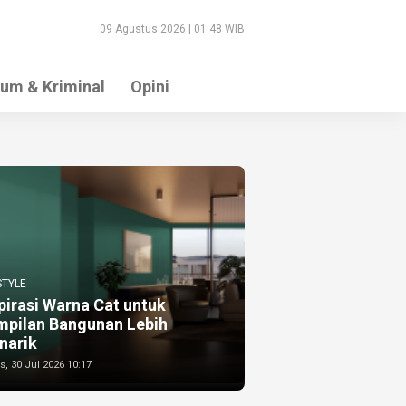
09 Agustus 2026 | 01:48 WIB
um & Kriminal
Opini
STYLE
pirasi Warna Cat untuk
mpilan Bangunan Lebih
narik
, 30 Jul 2026 10:17