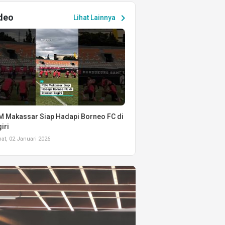
deo
chevron_right
Lihat Lainnya
 Makassar Siap Hadapi Borneo FC di
iri
t, 02 Januari 2026